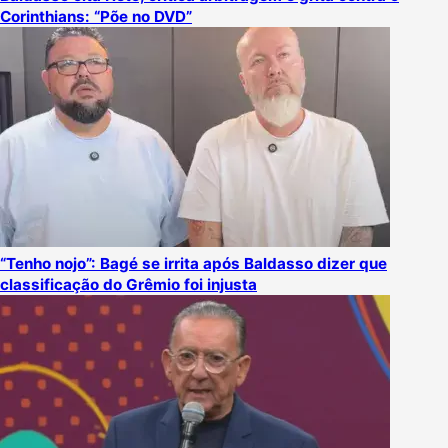
Corinthians: “Põe no DVD”
“Tenho nojo”: Bagé se irrita após Baldasso dizer que
classificação do Grêmio foi injusta