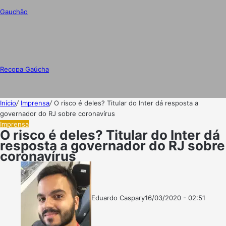
Gauchão
Recopa Gaúcha
Início
/
Imprensa
/
O risco é deles? Titular do Inter dá resposta a
governador do RJ sobre coronavírus
Imprensa
O risco é deles? Titular do Inter dá
resposta a governador do RJ sobre
coronavírus
Eduardo Caspary
16/03/2020 - 02:51
Follow
Mande
on
um
X
e-
mail