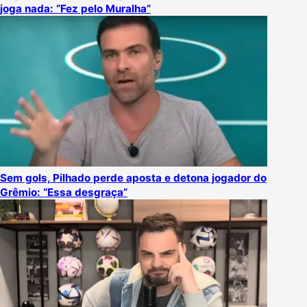
joga nada: “Fez pelo Muralha”
Sem gols, Pilhado perde aposta e detona jogador do
Grêmio: “Essa desgraça”