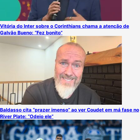
Vitória do Inter sobre o Corinthians chama a atenção de
Galvão Bueno: “Fez bonito”
Baldasso cita “prazer imenso” ao ver Coudet em má fase no
River Plate: “Odeio ele”