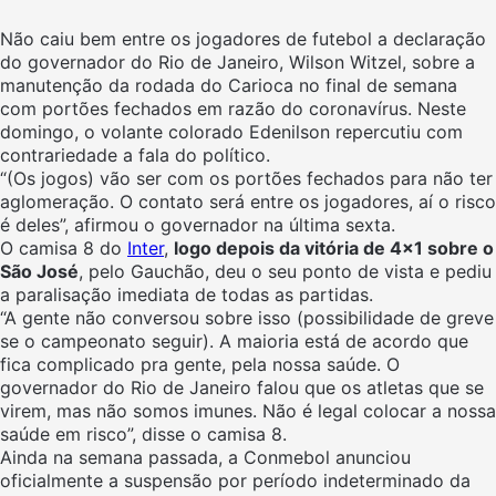
Não caiu bem entre os jogadores de futebol a declaração
do governador do Rio de Janeiro, Wilson Witzel, sobre a
manutenção da rodada do Carioca no final de semana
com portões fechados em razão do coronavírus. Neste
domingo, o volante colorado Edenilson repercutiu com
contrariedade a fala do político.
“(Os jogos) vão ser com os portões fechados para não ter
aglomeração. O contato será entre os jogadores, aí o risco
é deles”, afirmou o governador na última sexta.
O camisa 8 do
Inter
,
logo depois da vitória de 4×1 sobre o
São José
, pelo Gauchão, deu o seu ponto de vista e pediu
a paralisação imediata de todas as partidas.
“A gente não conversou sobre isso (possibilidade de greve
se o campeonato seguir). A maioria está de acordo que
fica complicado pra gente, pela nossa saúde. O
governador do Rio de Janeiro falou que os atletas que se
virem, mas não somos imunes. Não é legal colocar a nossa
saúde em risco”, disse o camisa 8.
Ainda na semana passada, a Conmebol anunciou
oficialmente a suspensão por período indeterminado da