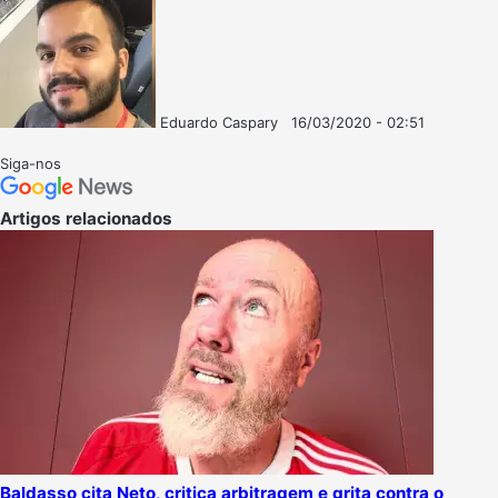
Eduardo Caspary
16/03/2020 - 02:51
Follow
Mande
on
um
Siga-nos
X
e-
mail
Artigos relacionados
Baldasso cita Neto, critica arbitragem e grita contra o