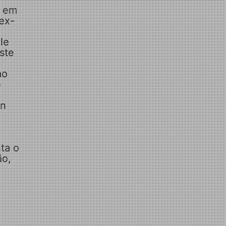
a em
ex-
le
ste
ao
e
ón
ta o
ão,