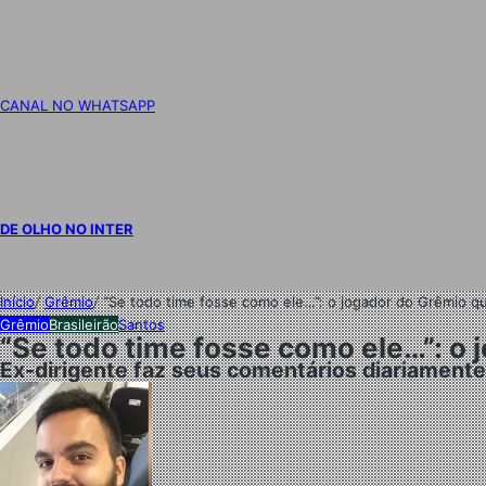
CANAL NO WHATSAPP
DE OLHO NO INTER
Início
/
Grêmio
/
“Se todo time fosse como ele…”: o jogador do Grêmio q
Grêmio
Brasileirão
Santos
“Se todo time fosse como ele…”: o
Ex-dirigente faz seus comentários diariamen