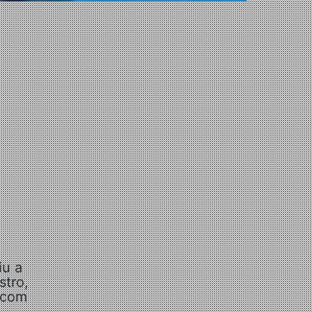
iu a
stro,
, com