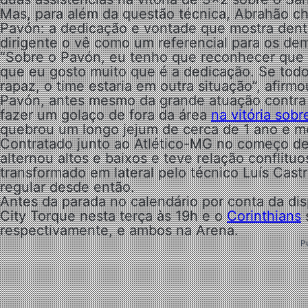
Mas, para além da questão técnica, Abrahão c
Pavón: a dedicação e vontade que mostra dent
dirigente o vê como um referencial para os dem
“Sobre o Pavón, eu tenho que reconhecer que 
que eu gosto muito que é a dedicação. Se tod
rapaz, o time estaria em outra situação”, afirmo
Pavón, antes mesmo da grande atuação contra o
fazer um golaço de fora da área
na vitória sob
quebrou um longo jejum de cerca de 1 ano e m
Contratado junto ao Atlético-MG no começo de
alternou altos e baixos e teve relação conflituo
transformado em lateral pelo técnico Luís Cas
regular desde então.
Antes da parada no calendário por conta da di
City Torque nesta terça às 19h e o
Corinthians
s
respectivamente, e ambos na Arena.
P