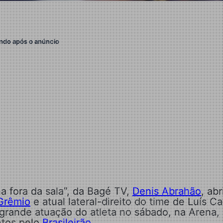
ndo após o anúncio
a fora da sala”, da Bagé TV,
Denis Abrahão
, abr
Grêmio
e atual lateral-direito do time de Luís Ca
a grande atuação do atleta no sábado, na Arena
ntos pelo
Brasileirão
.