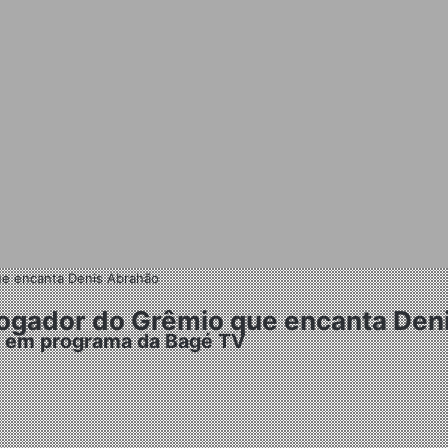
ue encanta Denis Abrahão
 jogador do Grêmio que encanta Den
te em programa da Bagé TV