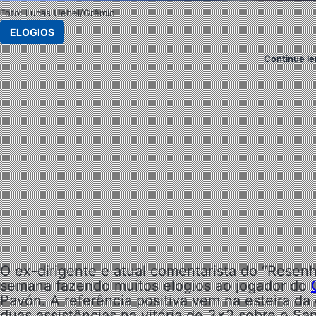
Foto: Lucas Uebel/Grêmio
ELOGIOS
Continue le
O ex-dirigente e atual comentarista do “Resenh
semana fazendo muitos elogios ao jogador do
Pavón. A referência positiva vem na esteira d
duas assistências na vitória de 3×2 sobre o Sa