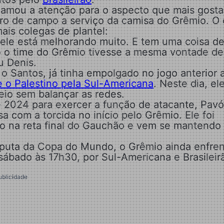
hamou a atenção para o aspecto que mais gost
ro de campo a serviço da camisa do Grêmio. O 
ais colegas de plantel:
ele está melhorando muito. E tem uma coisa de
o o time do Grêmio tivesse a mesma vontade de
u Denis.
 Santos, já tinha empolgado no jogo anterior 
re o Palestino pela Sul-Americana
. Neste dia, el
eio sem balançar as redes.
 2024 para exercer a função de atacante, Pav
sa com a torcida no início pelo Grêmio. Ele foi
tro na reta final do Gauchão e vem se mantendo
sputa da Copa do Mundo, o Grêmio ainda enfren
ábado às 17h30, por Sul-Americana e Brasileir
ublicidade