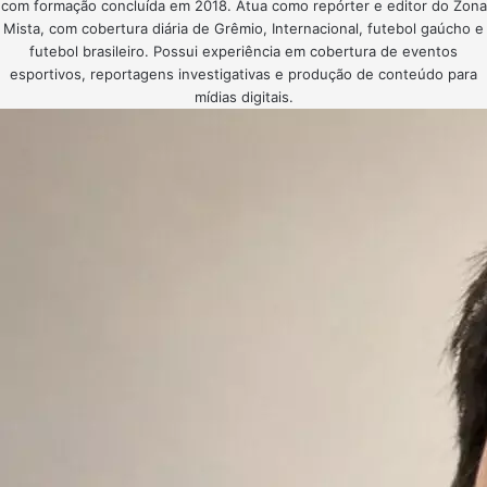
com formação concluída em 2018. Atua como repórter e editor do Zona
Mista, com cobertura diária de Grêmio, Internacional, futebol gaúcho e
futebol brasileiro. Possui experiência em cobertura de eventos
esportivos, reportagens investigativas e produção de conteúdo para
mídias digitais.