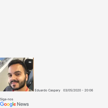
Eduardo Caspary
03/05/2020 - 20:06
Follow
Mande
on
um
Siga-nos
X
e-