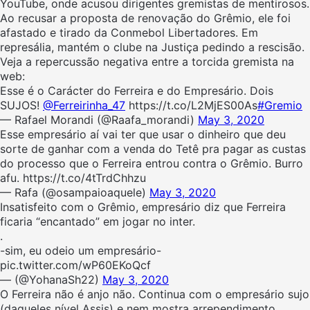
YouTube, onde acusou dirigentes gremistas de mentirosos.
Ao recusar a proposta de renovação do Grêmio, ele foi
afastado e tirado da Conmebol Libertadores. Em
represália, mantém o clube na Justiça pedindo a rescisão.
Veja a repercussão negativa entre a torcida gremista na
web:
Esse é o Carácter do Ferreira e do Empresário. Dois
SUJOS!
@Ferreirinha_47
https://t.co/L2MjES00As
#Gremio
— Rafael Morandi (@Raafa_morandi)
May 3, 2020
Esse empresário aí vai ter que usar o dinheiro que deu
sorte de ganhar com a venda do Tetê pra pagar as custas
do processo que o Ferreira entrou contra o Grêmio. Burro
afu. https://t.co/4tTrdChhzu
— Rafa (@osampaioaquele)
May 3, 2020
Insatisfeito com o Grêmio, empresário diz que Ferreira
ficaria “encantado” em jogar no inter.
.
-sim, eu odeio um empresário-
pic.twitter.com/wP60EKoQcf
— (@YohanaSh22)
May 3, 2020
O Ferreira não é anjo não. Continua com o empresário sujo
(daqueles nível Assis) e nem mostra arrependimento.