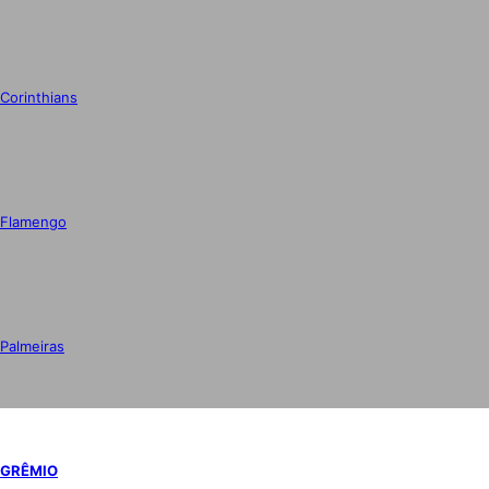
Corinthians
Flamengo
Palmeiras
GRÊMIO