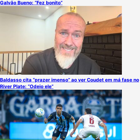
Galvão Bueno: “Fez bonito”
Baldasso cita “prazer imenso” ao ver Coudet em má fase no
River Plate: “Odeio ele”