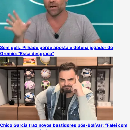
Sem gols, Pilhado perde aposta e detona jogador do
Grêmio: “Essa desgraça”
Chico Garcia traz novos bastidores pós-Bolívar: “Falei com