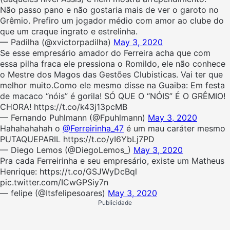
Não passo pano e não gostaria mais de ver o garoto no
Grêmio. Prefiro um jogador médio com amor ao clube do
que um craque ingrato e estrelinha.
— Padilha (@xvictorpadilha)
May 3, 2020
Se esse empresário amador do Ferreira acha que com
essa pilha fraca ele pressiona o Romildo, ele não conhece
o Mestre dos Magos das Gestões Clubisticas. Vai ter que
melhor muito.Como ele mesmo disse na Guaiba: Em festa
de macaco “nóis” é gorila! SÓ QUE O “NÓIS” É O GRÊMIO!
CHORA! https://t.co/k43j13pcMB
— Fernando Puhlmann (@Fpuhlmann)
May 3, 2020
Hahahahahah o
@Ferreirinha_47
é um mau caráter mesmo
PUTAQUEPARIL https://t.co/yI6YbLj7PD
— Diego Lemos (@DiegoLemos_)
May 3, 2020
Pra cada Ferreirinha e seu empresário, existe um Matheus
Henrique: https://t.co/GSJWyDcBql
pic.twitter.com/ICwGPSiy7n
— felipe (@Itsfelipesoares)
May 3, 2020
Publicidade