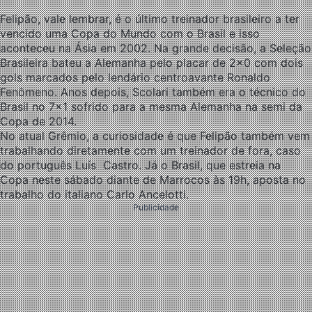
Felipão, vale lembrar, é o último treinador brasileiro a ter
vencido uma Copa do Mundo com o Brasil e isso
aconteceu na Ásia em 2002. Na grande decisão, a Seleção
Brasileira bateu a Alemanha pelo placar de 2×0 com dois
gols marcados pelo lendário centroavante Ronaldo
Fenômeno. Anos depois, Scolari também era o técnico do
Brasil no 7×1 sofrido para a mesma Alemanha na semi da
Copa de 2014.
No atual Grêmio, a curiosidade é que Felipão também vem
trabalhando diretamente com um treinador de fora, caso
do português Luís Castro. Já o Brasil, que estreia na
Copa neste sábado diante de Marrocos às 19h, aposta no
trabalho do italiano Carlo Ancelotti.
Publicidade