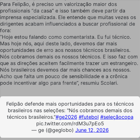
Para Felipão, é preciso um valorização maior dos
profissionais “da casa” e isso também deve partir da
imprensa especializada. Ele entende que muitas vezes os
dirigentes acabam influenciados a buscar profissional de
fora:
“Hoje estou falando como comentarista. Eu fui técnico.
Mas hoje nós, aqui deste lado, devemos dar mais
oportunidades de erro aos nossos técnicos brasileiros.
Nós cobramos demais os nossos técnicos. E isso faz com
que as direções aceitem facilmente trazer um estrangeiro.
Nós brasileiros devemos dar mais chances aos nossos.
Acho que falta um pouco de sensibilidade e a crônica
pode incentivar algo para frente”, resumiu Scolari.
Felipão defende mais oportunidades para os técnicos
brasileiros nas seleções: "Nós cobramos demais dos
técnicos brasileiros."
#ge2026
#futebol
#seleçãocopa
pic.twitter.com/rdM3u7pEo5
— ge (@geglobo)
June 12, 2026