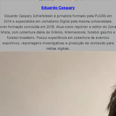
Eduardo Caspary
Eduardo Caspary Schiefelbein é jornalista formado pela PUCRS em
2014 e especialista em Jornalismo Digital pela mesma universidade,
com formação concluída em 2018. Atua como repórter e editor do Zona
Mista, com cobertura diária de Grêmio, Internacional, futebol gaúcho e
futebol brasileiro. Possui experiência em cobertura de eventos
esportivos, reportagens investigativas e produção de conteúdo para
mídias digitais.