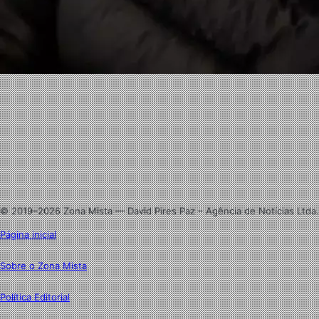
Facebook
X
Linkedin
Instagram
© 2019–2026 Zona Mista — David Pires Paz – Agência de Notícias Ltda.
Página inicial
Sobre o Zona Mista
Política Editorial