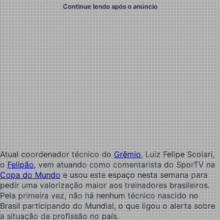
Continue lendo após o anúncio
Atual coordenador técnico do
Grêmio
, Luiz Felipe Scolari,
o
Felipão
, vem atuando como comentarista do SporTV na
Copa do Mundo
e usou este espaço nesta semana para
pedir uma valorização maior aos treinadores brasileiros.
Pela primeira vez, não há nenhum técnico nascido no
Brasil participando do Mundial, o que ligou o alerta sobre
a situação da profissão no país.