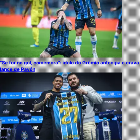
“Se for no gol, comemora”: ídolo do Grêmio antecipa e crava
lance de Pavón