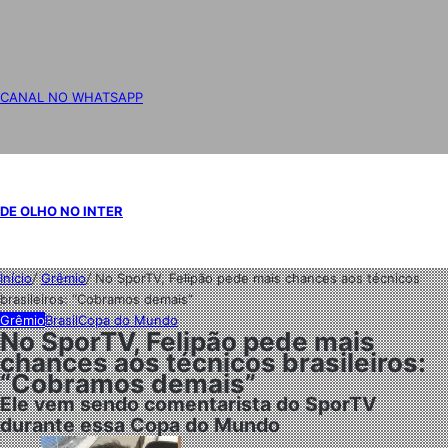
CANAL NO WHATSAPP
DE OLHO NO INTER
Início
/
Grêmio
/
No SporTV, Felipão pede mais chances aos técnicos
brasileiros: “Cobramos demais”
Grêmio
Brasil
Copa do Mundo
No SporTV, Felipão pede mais
chances aos técnicos brasileiros:
“Cobramos demais”
Ele vem sendo comentarista do SporTV
durante essa Copa do Mundo