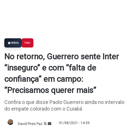
Início
Inter
No retorno, Guerrero sente Inter
“inseguro” e com “falta de
confiança” em campo:
“Precisamos querer mais”
Confira o que disse Paolo Guerrero ainda no intervalo
do empate colorado com o Cuiabá
01/08/2021 - 14:39
David Pires Paz
Follow
Mande