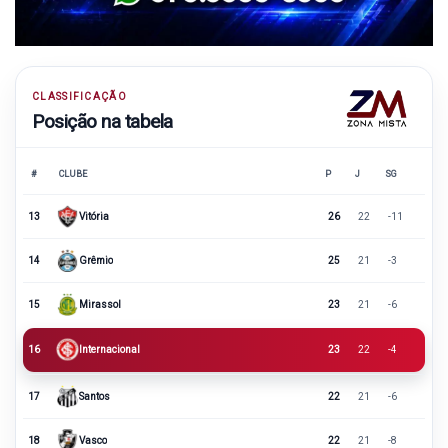
CLASSIFICAÇÃO
Posição na tabela
#
CLUBE
P
J
SG
13
Vitória
26
22
-11
14
Grêmio
25
21
-3
15
Mirassol
23
21
-6
16
Internacional
23
22
-4
17
Santos
22
21
-6
18
Vasco
22
21
-8