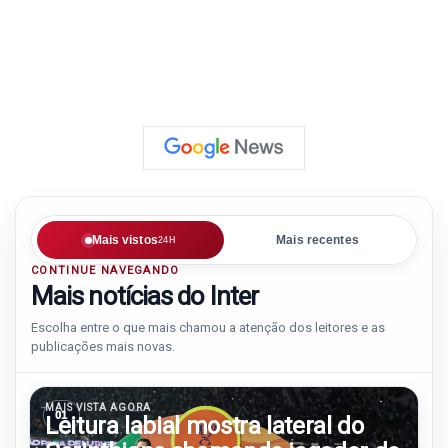
Mais vistos
Mais recentes
24H
CONTINUE NAVEGANDO
Mais notícias do Inter
Escolha entre o que mais chamou a atenção dos leitores e as
publicações mais novas.
MAIS VISTA AGORA
01
Leitura labial mostra lateral do