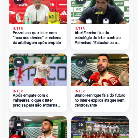
INTER
INTER
Pezzolano quer Inter com
Abel Ferreira fala da
“faca nos dentes” e reclama
estratégia do Inter contra o
da arbitragem após empate
Palmeiras: “Estacionou o
ônibus”
06
07
INTER
INTER
Após empate com o
Bruno Henrique fala do futuro
Palmeiras, o que o Inter
no Inter e explica ataque sem
precisa para não entrar na
centroavante
zona do rebaixamento
08
09