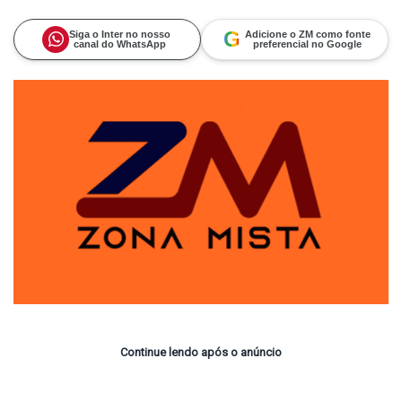
on
um
X
e-
mail
G
Siga o Inter no nosso
Adicione o ZM como fonte
canal do WhatsApp
preferencial no Google
Continue lendo após o anúncio