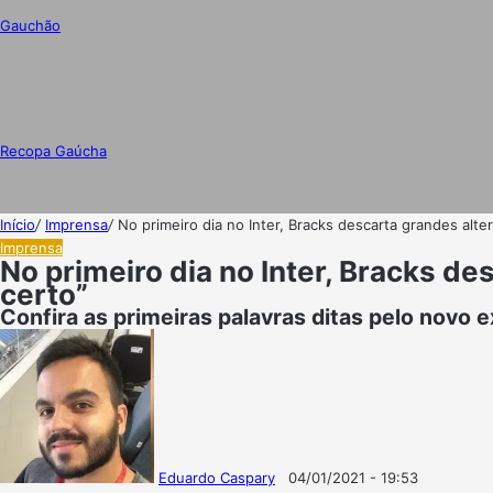
Gauchão
Recopa Gaúcha
Início
/
Imprensa
/
No primeiro dia no Inter, Bracks descarta grandes alt
Imprensa
No primeiro dia no Inter, Bracks d
certo”
Confira as primeiras palavras ditas pelo novo e
Eduardo Caspary
04/01/2021 - 19:53
Follow
Mande