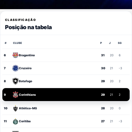
CLASSIFICAÇÃO
Posição na tabela
#
CLUBE
P
J
SG
6
Bragantino
31
20
6
7
Cruzeiro
30
21
-3
8
Botafogo
29
20
2
9
Corinthians
29
21
2
10
Atlético-MG
28
20
0
11
Coritiba
27
21
-3