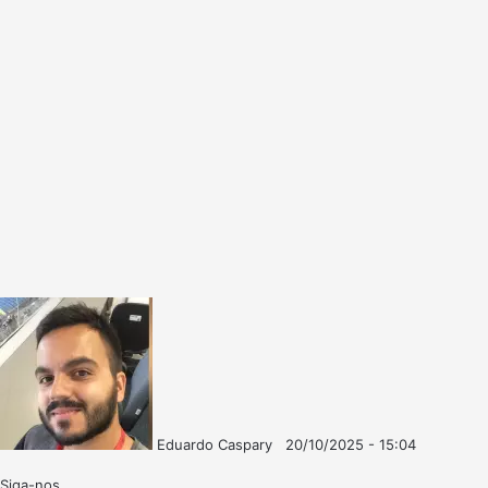
Eduardo Caspary
20/10/2025 - 15:04
Follow
Mande
on
um
Siga-nos