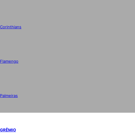
Corinthians
Flamengo
Palmeiras
GRÊMIO