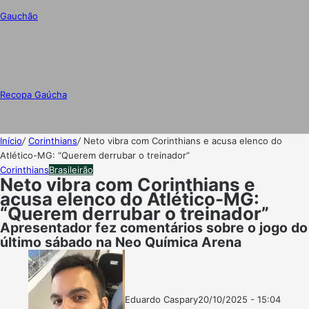
Gauchão
Recopa Gaúcha
Início
/
Corinthians
/
Neto vibra com Corinthians e acusa elenco do
Atlético-MG: “Querem derrubar o treinador”
Corinthians
Brasileirão
Neto vibra com Corinthians e
acusa elenco do Atlético-MG:
“Querem derrubar o treinador”
Apresentador fez comentários sobre o jogo do
último sábado na Neo Química Arena
Eduardo Caspary
20/10/2025 - 15:04
Follow
Mande