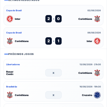
ÚLTIMOS RESULTADOS
Copa do Brasil
02/08/2026
2
0
Inter
Corinthians
x
Copa do Brasil
06/08/2026
2
1
Corinthians
Inter
x
PRÓXIMOS JOGOS
Libertadores
13/08/2026 · 21h30
Rosario
x
Corinthians
Central
Brasileirão
16/08/2026 · 19h30
x
Corinthians
Cruzeiro