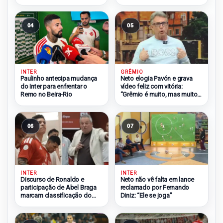
04
05
INTER
GRÊMIO
Paulinho antecipa mudança
Neto elogia Pavón e grava
do Inter para enfrentar o
vídeo feliz com vitória:
Remo no Beira-Rio
“Grêmio é muito, mas muito
grande”
06
07
INTER
INTER
Discurso de Ronaldo e
Neto não vê falta em lance
participação de Abel Braga
reclamado por Fernando
marcam classificação do
Diniz: “Ele se joga”
Inter