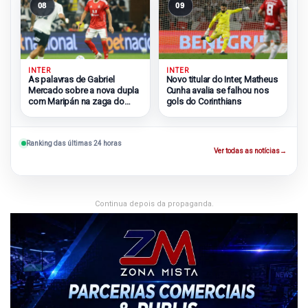
08
09
INTER
INTER
As palavras de Gabriel
Novo titular do Inter, Matheus
Mercado sobre a nova dupla
Cunha avalia se falhou nos
com Maripán na zaga do
gols do Corinthians
Inter
Ranking das últimas 24 horas
Ver todas as notícias
→
Continua depois da propaganda.