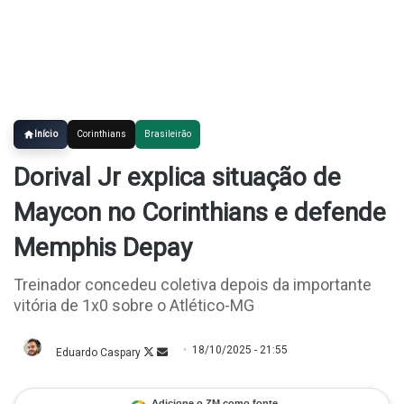
Início
Corinthians
Brasileirão
Dorival Jr explica situação de
Maycon no Corinthians e defende
Memphis Depay
Treinador concedeu coletiva depois da importante
vitória de 1x0 sobre o Atlético-MG
18/10/2025 - 21:55
Eduardo Caspary
Follow
Mande
on
um
X
e-
mail
Adicione o ZM como fonte