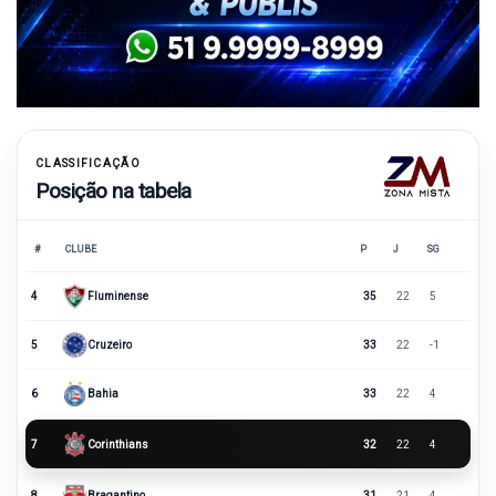
CLASSIFICAÇÃO
Posição na tabela
#
CLUBE
P
J
SG
4
Fluminense
35
22
5
5
Cruzeiro
33
22
-1
6
Bahia
33
22
4
7
Corinthians
32
22
4
8
Bragantino
31
21
4