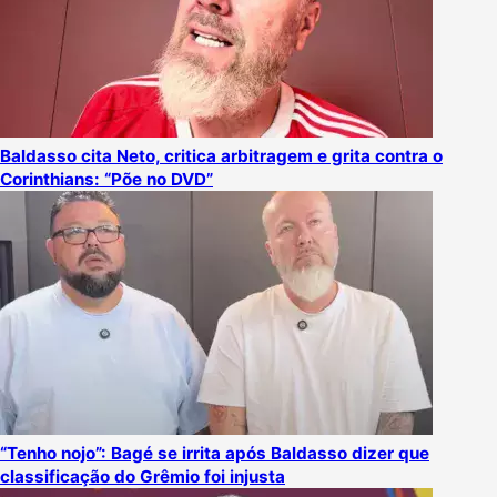
Baldasso cita Neto, critica arbitragem e grita contra o
Corinthians: “Põe no DVD”
“Tenho nojo”: Bagé se irrita após Baldasso dizer que
classificação do Grêmio foi injusta