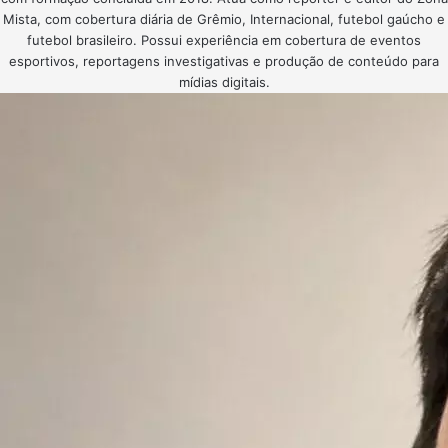
Mista, com cobertura diária de Grêmio, Internacional, futebol gaúcho e
futebol brasileiro. Possui experiência em cobertura de eventos
esportivos, reportagens investigativas e produção de conteúdo para
mídias digitais.