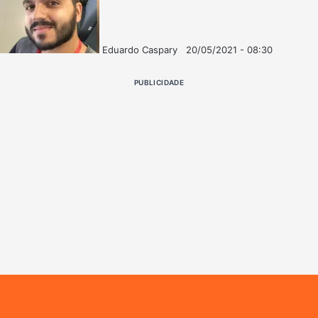
Eduardo Caspary
20/05/2021 - 08:30
Follow
Mande
on
um
PUBLICIDADE
X
e-
mail