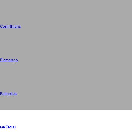
Corinthians
Flamengo
Palmeiras
GRÊMIO