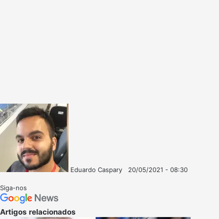
Eduardo Caspary
20/05/2021 - 08:30
Follow
Mande
on
um
Siga-nos
X
e-
mail
Artigos relacionados