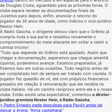
de Douglas Costa, aguardado para as próximas horas. O
clube espera receber as documentações finais da
Juventus para depois, enfim, anunciar o retorno do
jogador de 30 anos de idade, como indicou o vice-jurídico
Nestor Hein.
À Rádio Gaúcha, o dirigente deixou claro que o Grêmio já
cumpriu toda a sua parte e ressaltou novamente o
comprometimento do meia-atacante em voltar a vestir a
camisa tricolor:
“Tudo que depende do Grêmio está ajustado. Assim que
chegar a documentação, esperamos que chegue amanhã
(quinta), poderemos avançar. Estamos preparados, já
fizemos isso em outras ocasiões. Todo negócio antes de
ser completado tem de sempre ser tratado com cautela. O
jogador fez questão de vir, até com prejuízos financeiros
pesados em relação à remuneração que ele recebia no
clube italiano. Há um carinho recíproco entre ele e o nosso
clube. Então existe uma expectativa”, comentou
o diretor-
jurídico gremista Nestor Hein, à Rádio Gaúcha
.
+ Pedro Ernesto pede desculpas para Pavón antes de
deixar a Arena: “Alma castelhana”