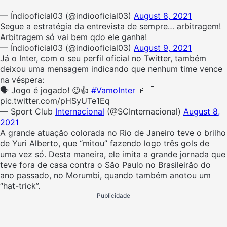
— Índiooficial03 (@indiooficial03)
August 8, 2021
Segue a estratégia da entrevista de sempre… arbitragem!
Arbitragem só vai bem qdo ele ganha!
— Índiooficial03 (@indiooficial03)
August 9, 2021
Já o Inter, com o seu perfil oficial no Twitter, também
deixou uma mensagem indicando que nenhum time vence
na véspera:
🗣️ Jogo é jogado! 😉👍
#VamoInter
🇦🇹
pic.twitter.com/pHSyUTe1Eq
— Sport Club
Internacional
(@SCInternacional)
August 8,
2021
A grande atuação colorada no Rio de Janeiro teve o brilho
de Yuri Alberto, que “mitou” fazendo logo três gols de
uma vez só. Desta maneira, ele imita a grande jornada que
teve fora de casa contra o São Paulo no Brasileirão do
ano passado, no Morumbi, quando também anotou um
“hat-trick”.
Publicidade