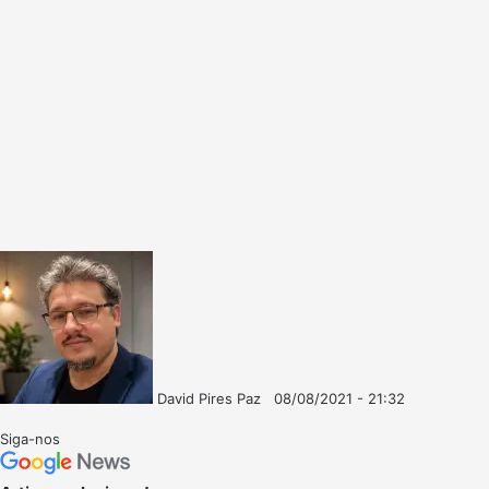
David Pires Paz
08/08/2021 - 21:32
Follow
Mande
on
um
Siga-nos
X
e-
mail