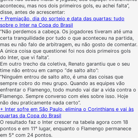
aconteceu, mas nos dois primeiros gols, eu achei falta”,
disse, antes de acrescentar:
+ Premiação, dia do sorteio e data das quartas: tudo
sobre o Inter na Copa do Brasil
“Não perdemos a cabeça. Os jogadores tiveram até uma
certa tranquilidade por tudo o que aconteceu na partida,
mas eu não falo de arbitragem, eu não gosto de comentar.
A única coisa que questionei foi nos dois primeiros gols
do Inter, que vi falta”.
Em outro trecho da coletiva, Renato garantiu que o seu
time não entrou em campo “de salto alto”:
“Ninguém entrou de salto alto, é uma das coisas que
sempre cobro do meu grupo. Quando as equipes vão
enfrentar o Flamengo, todo mundo vai dar a vida contra o
Flamengo. Sempre converso com eles sobre isso. Hoje
não deu praticamente nada certo”.
+ Inter sofre em São Paulo, elimina o Corinthians e vai às
quartas da Copa do Brasil
O resultado faz o Inter crescer na tabela agora com 18
pontos e em 11° lugar, enquanto o Flamengo permanece
em 5° com 24 pontos.