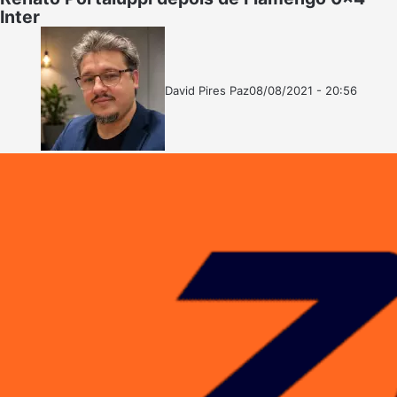
Inter
David Pires Paz
08/08/2021 - 20:56
Follow
Mande
on
um
X
e-
mail