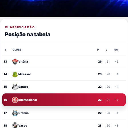
CLASSIFICAÇÃO
Posição na tabela
#
CLUBE
P
J
SG
13
Vitória
26
21
-9
14
Mirassol
23
20
-4
15
Santos
22
20
-4
16
Internacional
22
21
-4
17
Grêmio
22
20
-4
18
Vasco
21
20
-8