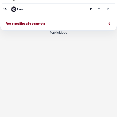
19
Remo
21
21
-10
Ver classificação completa
→
Publicidade