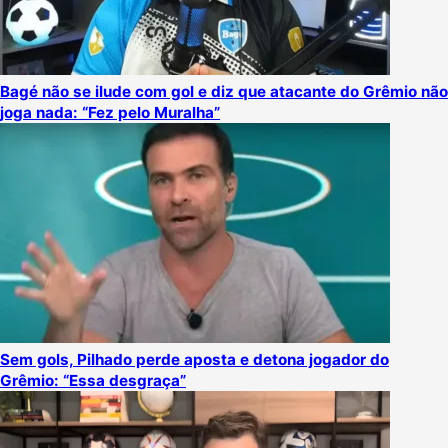
Bagé não se ilude com gol e diz que atacante do Grêmio não
joga nada: “Fez pelo Muralha”
Sem gols, Pilhado perde aposta e detona jogador do
Grêmio: “Essa desgraça”