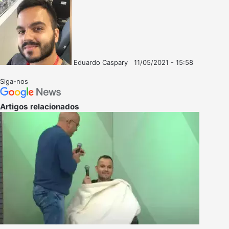
Eduardo Caspary
11/05/2021 - 15:58
Follow
Mande
on
um
Siga-nos
X
e-
mail
Artigos relacionados