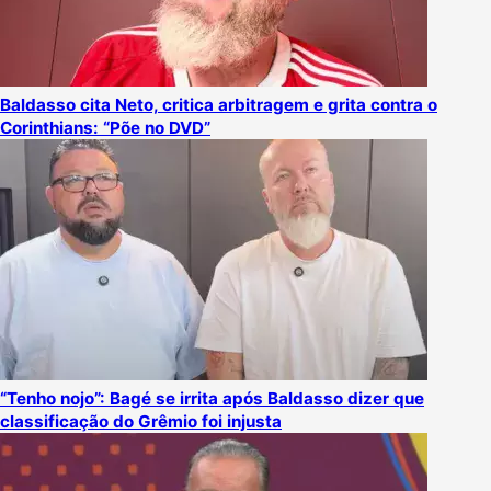
Baldasso cita Neto, critica arbitragem e grita contra o
Corinthians: “Põe no DVD”
“Tenho nojo”: Bagé se irrita após Baldasso dizer que
classificação do Grêmio foi injusta