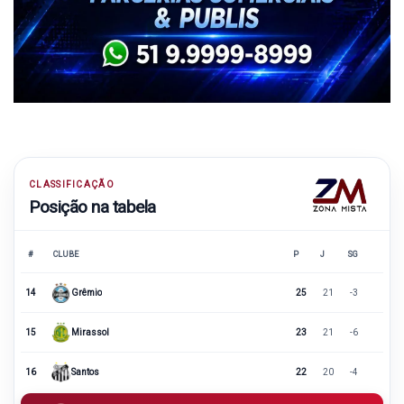
CLASSIFICAÇÃO
Posição na tabela
#
CLUBE
P
J
SG
14
Grêmio
25
21
-3
15
Mirassol
23
21
-6
16
Santos
22
20
-4