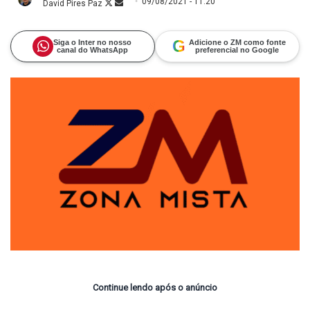
09/08/2021 - 11:20
David Pires Paz
Follow
Mande
on
um
X
e-
mail
G
Siga o Inter no nosso
Adicione o ZM como fonte
canal do WhatsApp
preferencial no Google
Continue lendo após o anúncio