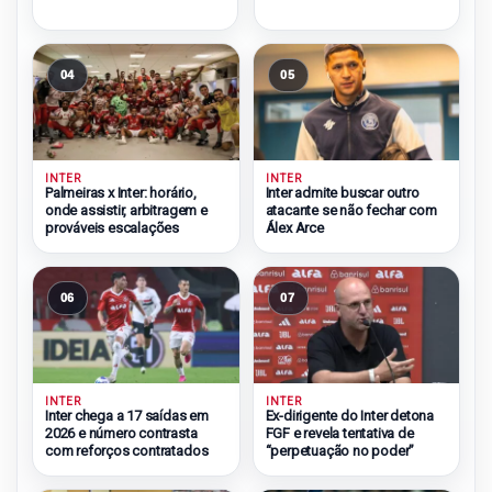
04
05
INTER
INTER
Palmeiras x Inter: horário,
Inter admite buscar outro
onde assistir, arbitragem e
atacante se não fechar com
prováveis escalações
Álex Arce
06
07
INTER
INTER
Inter chega a 17 saídas em
Ex-dirigente do Inter detona
2026 e número contrasta
FGF e revela tentativa de
com reforços contratados
“perpetuação no poder”