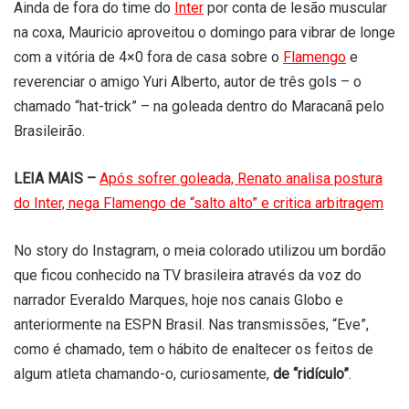
Ainda de fora do time do
Inter
por conta de lesão muscular
na coxa, Mauricio aproveitou o domingo para vibrar de longe
com a vitória de 4×0 fora de casa sobre o
Flamengo
e
reverenciar o amigo Yuri Alberto, autor de três gols – o
chamado “hat-trick” – na goleada dentro do Maracanã pelo
Brasileirão.
LEIA MAIS –
Após sofrer goleada, Renato analisa postura
do Inter, nega Flamengo de “salto alto” e critica arbitragem
No story do Instagram, o meia colorado utilizou um bordão
que ficou conhecido na TV brasileira através da voz do
narrador Everaldo Marques, hoje nos canais Globo e
anteriormente na ESPN Brasil. Nas transmissões, “Eve”,
como é chamado, tem o hábito de enaltecer os feitos de
algum atleta chamando-o, curiosamente,
de “ridículo”
.