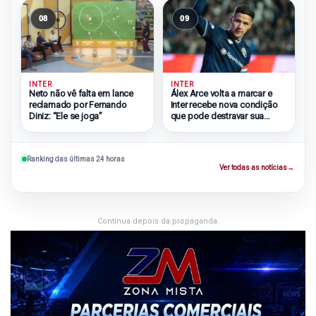
08
09
INTER
INTER
Neto não vê falta em lance
Álex Arce volta a marcar e
reclamado por Fernando
Inter recebe nova condição
Diniz: “Ele se joga”
que pode destravar sua
chegada
Ranking das últimas 24 horas
Ver todas as notícias
→
Continua depois da propaganda.