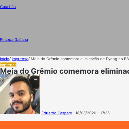
Gauchão
Recopa Gaúcha
Início
/
Imprensa
/
Meia do Grêmio comemora eliminação de Pyong no BBB
Imprensa
Meia do Grêmio comemora eliminaç
Eduardo Caspary
18/03/2020 - 17:35
Follow
Mande
on
um
X
e-