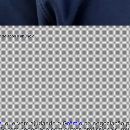
ndo após o anúncio
s
, que vem ajudando o
Grêmio
na negociação p
ão tem negociado com outros profissionais, mu