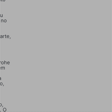
eu
 no
arte,
rohe
 em
a
o,
o,
. O