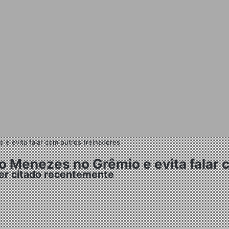
 evita falar com outros treinadores
Menezes no Grêmio e evita falar c
er citado recentemente