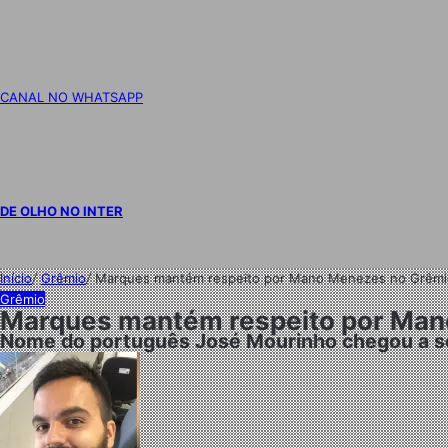
CANAL NO WHATSAPP
DE OLHO NO INTER
Início
/
Grêmio
/
Marques mantém respeito por Mano Menezes no Grêmio e
Grêmio
Marques mantém respeito por Mano 
Nome do português José Mourinho chegou a s