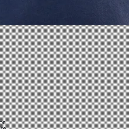
or
ito