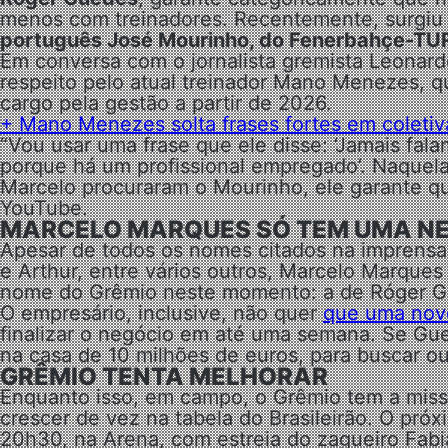
menos com treinadores. Recentemente, surgiu 
português José Mourinho, do Fenerbahçe-TU
Em conversa com o jornalista gremista Leonard
respeito pelo atual treinador Mano Menezes, q
cargo pela gestão a partir de 2026.
+
Mano Menezes solta frases fortes em coletiv
“Vou usar uma frase que ele disse: ‘Jamais fala
porque há um profissional empregado’. Naquela
Marcelo procuraram o Mourinho, ele garante qu
YouTube.
MARCELO MARQUES SÓ TEM UMA N
Apesar de todos os nomes citados na imprensa
e Arthur, entre vários outros, Marcelo Marqu
nome do Grêmio neste momento: a de Róger G
O empresário, inclusive, não quer
que uma nove
finalizar o negócio em até uma semana. Se Gue
na casa de 10 milhões de euros, para buscar ou
GRÊMIO TENTA MELHORAR
Enquanto isso, em campo, o Grêmio tem a mis
crescer de vez na tabela do Brasileirão. O próx
20h30, na Arena, com estreia do zagueiro Fab