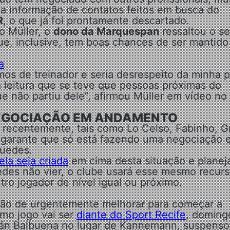
a informação de contatos feitos em busca do
R
, o que já foi prontamente descartado.
o Müller, o
dono da Marquespan
ressaltou o s
ue, inclusive, tem boas chances de ser mantido
a
mos de treinador e seria desrespeito da minha p
 leitura que se teve que pessoas próximas do
e não partiu dele”, afirmou Müller em vídeo no
EGOCIAÇÃO EM ANDAMENTO
 recentemente, tais como Lo Celso, Fabinho, G
es garante que só está fazendo uma negociação
uedes.
la seja criada
em cima desta situação e planej
des não vier, o clube usará esse mesmo recurs
tro jogador de nível igual ou próximo.
são de urgentemente melhorar para começar a
imo jogo vai ser
diante do Sport Recife
, doming
ián Balbuena no lugar de Kannemann, suspenso