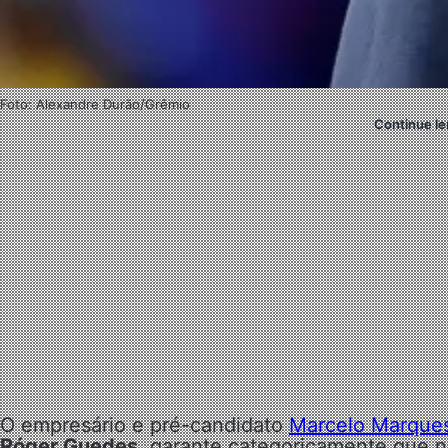
Foto: Alexandre Durão/Grêmio
Continue le
O empresário e pré-candidato
Marcelo Marque
Róger Guedes
, garante categoricamente que n