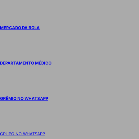
MERCADO DA BOLA
DEPARTAMENTO MÉDICO
GRÊMIO NO WHATSAPP
GRUPO NO WHATSAPP