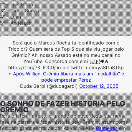
2° – Luis Mario
3° – Diego Souza
4° – Luan
5° – Anderson
Será que o Marcos Rocha tá identificado com o
Tricolor? Quem será os Top 5 que ele viu jogar pelo
Grêmio? Ah, nosso Assado está no meu canal no
YouTube! Concorda com ele? 🇧🇼🥩🔥
https://t.co/7KLlO0Djho pic.twitter.com/yaSftuST5p
+ Após Willian, Grêmio libera mais um “medalhão” e
pode emprestar Pérez
— Duda Garbi (@dudagarbi)
October 12, 2025
O SONHO DE FAZER HISTÓRIA PELO
GRÊMIO
Para o lateral-direito, o grande objetivo desta sua nova
fase na carreira é fazer história pelo Grêmio, assim como
fez com grandes títulos por Atlético-MG e
Palmeiras
em