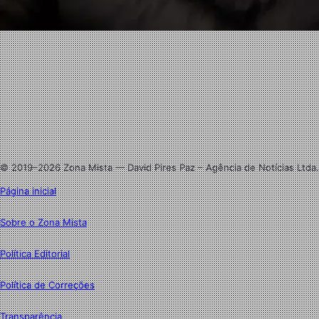
Facebook
X
Linkedin
Instagram
© 2019–2026 Zona Mista — David Pires Paz – Agência de Notícias Ltda.
Página inicial
Sobre o Zona Mista
Política Editorial
Política de Correções
Transparência