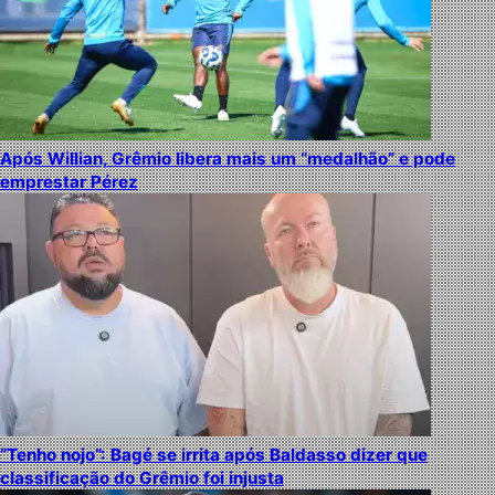
Após Willian, Grêmio libera mais um “medalhão” e pode
emprestar Pérez
“Tenho nojo”: Bagé se irrita após Baldasso dizer que
classificação do Grêmio foi injusta