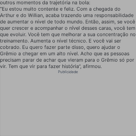
outros momentos da trajetória na bola:
“Eu estou muito contente e feliz. Com a chegada do
Arthur e do Willian, acaba trazendo uma responsabilidade
de aumentar o nível de todo mundo. Então, assim, se você
quer crescer e acompanhar o nível desses caras, você tem
que evoluir. Você tem que melhorar a sua concentração no
treinamento. Aumenta o nível técnico. E você vai ser
cobrado. Eu quero fazer parte disso, quero ajudar o
Grêmio a chegar em um alto nível. Acho que as pessoas
precisam parar de achar que vieram para o Grêmio só por
vir. Tem que vir para fazer história”, afirmou.
Publicidade