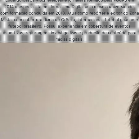
Eduardo Caspary Schiefelbein é jornalista formado pela PUCRS em
2014 e especialista em Jornalismo Digital pela mesma universidade,
com formação concluída em 2018. Atua como repórter e editor do Zona
Mista, com cobertura diária de Grêmio, Internacional, futebol gaúcho e
futebol brasileiro. Possui experiência em cobertura de eventos
esportivos, reportagens investigativas e produção de conteúdo para
mídias digitais.