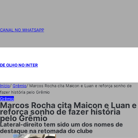
CANAL NO WHATSAPP
DE OLHO NO INTER
Início
/
Grêmio
/
Marcos Rocha cita Maicon e Luan e reforça sonho de
fazer história pelo Grêmio
Grêmio
Marcos Rocha cita Maicon e Luan e
reforça sonho de fazer história
pelo Grêmio
Lateral-direito tem sido um dos nomes de
destaque na retomada do clube