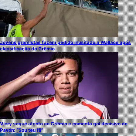
Jovens gremistas fazem pedido inusitado a Wallace após
classificação do Grêmio
Viery segue atento ao Grêmio e comenta gol decisivo de
Pavón: “Sou teu fã”