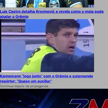
Luís Castro detalha Krovinović e revela como o meia pode
ajudar o Grêmio
Kannemann “joga junto” com o Grêmio e surpreende
repórter: “Quase um auxiliar”
Continua depois da propaganda.