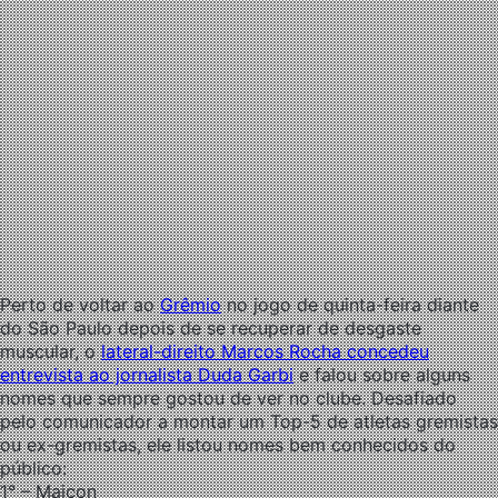
Perto de voltar ao
Grêmio
no jogo de quinta-feira diante
do São Paulo depois de se recuperar de desgaste
muscular, o
lateral-direito Marcos Rocha concedeu
entrevista ao jornalista Duda Garbi
e falou sobre alguns
nomes que sempre gostou de ver no clube. Desafiado
pelo comunicador a montar um Top-5 de atletas gremistas
ou ex-gremistas, ele listou nomes bem conhecidos do
público:
1° – Maicon