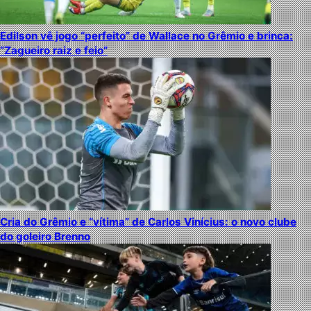
Edilson vê jogo “perfeito” de Wallace no Grêmio e brinca:
“Zagueiro raiz e feio”
Cria do Grêmio e “vítima” de Carlos Vinícius: o novo clube
do goleiro Brenno