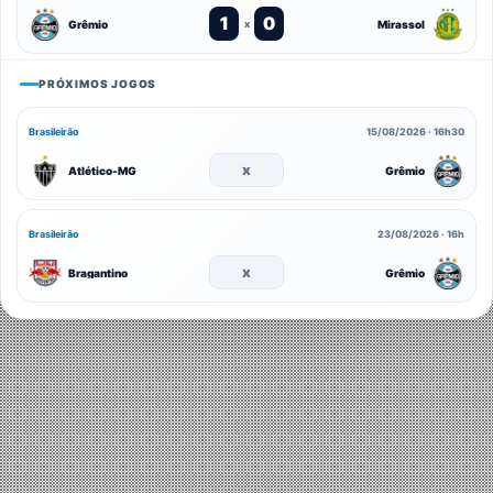
1
0
Grêmio
Mirassol
x
PRÓXIMOS JOGOS
Brasileirão
15/08/2026 · 16h30
x
Atlético-MG
Grêmio
Brasileirão
23/08/2026 · 16h
x
Bragantino
Grêmio