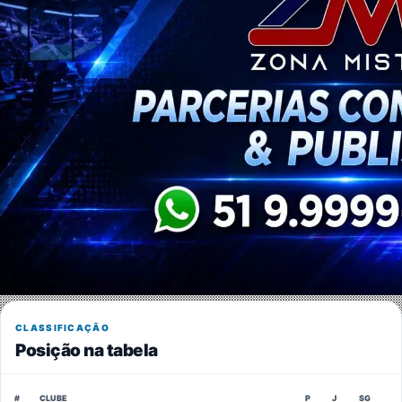
CLASSIFICAÇÃO
Posição na tabela
#
CLUBE
P
J
SG