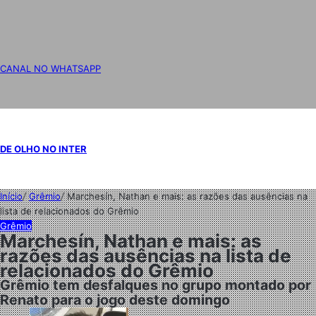
CANAL NO WHATSAPP
DE OLHO NO INTER
Início
/
Grêmio
/
Marchesín, Nathan e mais: as razões das ausências na
lista de relacionados do Grêmio
Grêmio
Marchesín, Nathan e mais: as
razões das ausências na lista de
relacionados do Grêmio
Grêmio tem desfalques no grupo montado por
Renato para o jogo deste domingo