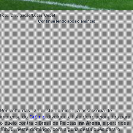
Foto: Divulgação/Lucas Uebel
Continue lendo após o anúncio
Por volta das 12h deste domingo, a assessoria de
imprensa do
Grêmio
divulgou a lista de relacionados para
o duelo contra o Brasil de Pelotas,
na Arena
, a partir das
18h30, neste domingo, com alguns desfalques para o