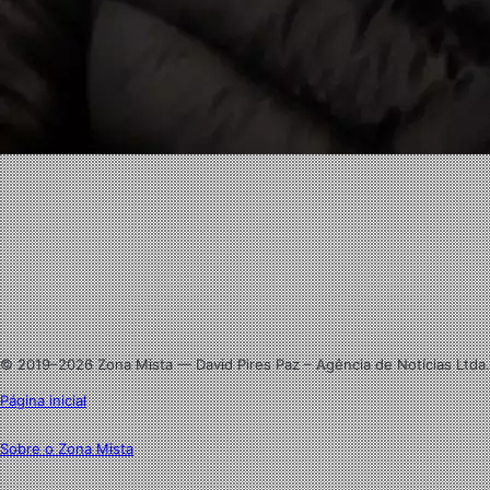
Facebook
X
Linkedin
Instagram
© 2019–2026 Zona Mista — David Pires Paz – Agência de Notícias Ltda.
Página inicial
Sobre o Zona Mista