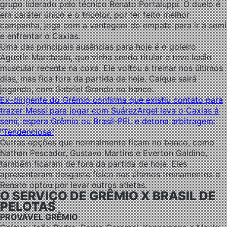
grupo liderado pelo técnico Renato Portaluppi. O duelo é
em caráter único e o tricolor, por ter feito melhor
campanha, joga com a vantagem do empate para ir à semi
e enfrentar o Caxias.
Uma das principais ausências para hoje é o goleiro
Agustín Marchesín, que vinha sendo titular e teve lesão
muscular recente na coxa. Ele voltou a treinar nos últimos
dias, mas fica fora da partida de hoje. Caíque sairá
jogando, com Gabriel Grando no banco.
Ex-dirigente do Grêmio confirma que existiu contato para
trazer Messi para jogar com Suárez
Argel leva o Caxias à
semi, espera Grêmio ou Brasil-PEL e detona arbitragem:
“Tendenciosa”
Outras opções que normalmente ficam no banco, como
Nathan Pescador, Gustavo Martins e Everton Galdino,
também ficaram de fora da partida de hoje. Eles
apresentaram desgaste físico nos últimos treinamentos e
Renato optou por levar outros atletas.
O SERVIÇO DE GRÊMIO X BRASIL DE
PELOTAS
PROVÁVEL GRÊMIO