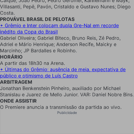
Caíque; João Pedro, Pedro Geromel, Kannemann e Mayk;
Villasanti, Pepê, Pavón, Cristaldo e Gustavo Nunes; Diego
Costa.
PROVÁVEL BRASIL DE PELOTAS
+ Grêmio e Inter colocam dupla Gre-Nal em recorde
inédito da Copa do Brasil
Gabriel Oliveira; Gabriel Biteco, Bruno Reis, Zé Pedro,
Adriel e Mário Henrique; Anderson Recife, Maicky e
Marcinho; JP Bardalles e Robinho.
HORÁRIO
A partir das 18h30 na Arena.
+ Últimas do Grêmio: ausência de meia, expectativa de
público e otimismo de Luís Castro
ARBITRAGEM
Jonathan Benkenstein Pinheiro, auxiliado por Michael
Stanislau e Juarez de Mello Junior. VAR: Daniel Nobre Bins.
ONDE ASSISTIR
O Premiere anuncia a transmissão da partida ao vivo.
Publicidade