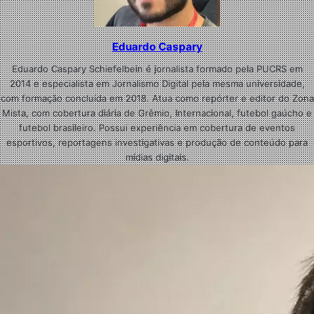
Eduardo Caspary
Eduardo Caspary Schiefelbein é jornalista formado pela PUCRS em
2014 e especialista em Jornalismo Digital pela mesma universidade,
com formação concluída em 2018. Atua como repórter e editor do Zona
Mista, com cobertura diária de Grêmio, Internacional, futebol gaúcho e
futebol brasileiro. Possui experiência em cobertura de eventos
esportivos, reportagens investigativas e produção de conteúdo para
mídias digitais.