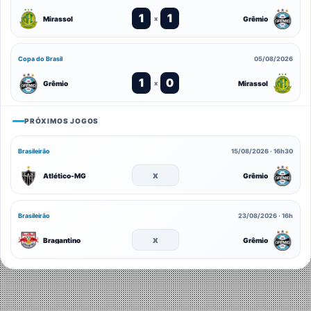
1
1
Mirassol
Grêmio
x
Copa do Brasil
05/08/2026
1
0
Grêmio
Mirassol
x
PRÓXIMOS JOGOS
Brasileirão
15/08/2026 · 16h30
x
Atlético-MG
Grêmio
Brasileirão
23/08/2026 · 16h
x
Bragantino
Grêmio