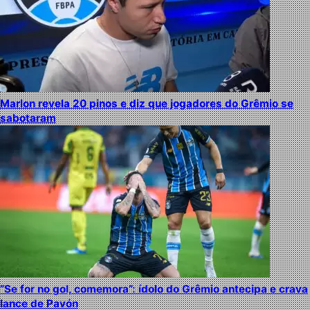
Marlon revela 20 pinos e diz que jogadores do Grêmio se
sabotaram
“Se for no gol, comemora”: ídolo do Grêmio antecipa e crava
lance de Pavón