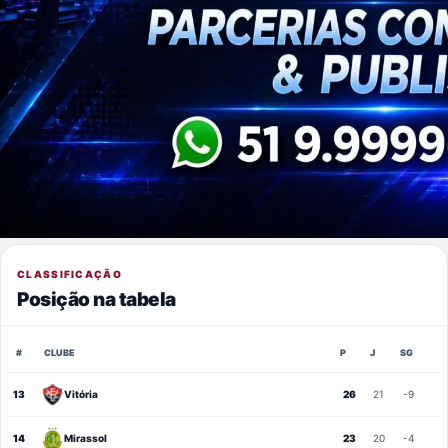
CLASSIFICAÇÃO
Posição na tabela
#
CLUBE
P
J
SG
13
Vitória
26
21
-9
14
Mirassol
23
20
-4