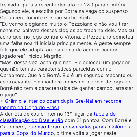
treinador para a recente derrota de 2×0 para o Vitória.
Segundo ele, a escolha por Borré na vaga do suspenso
Carbonero foi infeliz e não surtiu efeito.
“Eu venho elogiando muito o Pezzolano e não vou tirar
nenhuma palavra desses elogios ao trabalho dele. Mas eu
acho que, no jogo contra o Vitória, o Pezzolano cometeu
uma falha nos 11 iniciais principalmente. A gente sempre
fala que ele adapta ao esquema de acordo com os
jogadores”, iniciou Magrão.
“Mas, dessa vez, acho que não. Ele colocou um jogador
que não tem as características parecidas com o
Carbonero. Que é o Borré. Ele é um segundo atacante ou
centroavante. Ele manteve o mesmo modelo de jogo e o
Borré não tem a característica de ganhar campo, arrastar
o jogo”.
+ Grêmio e Inter colocam dupla Gre-Nal em recorde
inédito da Copa do Brasil
A derrota deixou o Inter no 13° lugar da
tabela de
classificação do Brasileirão
com 21 pontos. Com Borré e
Carbonero,
que não foram convocados para a Colômbia
para a Copa do Mundo
, o time volta a jogar neste