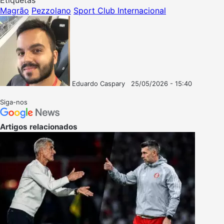
Magrão
Pezzolano
Sport Club Internacional
Eduardo Caspary
25/05/2026 - 15:40
Follow
Mande
on
um
Siga-nos
X
e-
mail
Artigos relacionados