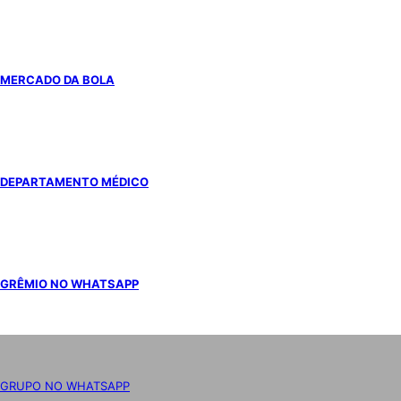
MERCADO DA BOLA
DEPARTAMENTO MÉDICO
GRÊMIO NO WHATSAPP
GRUPO NO WHATSAPP