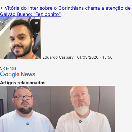
+ Vitória do Inter sobre o Corinthians chama a atenção de
Galvão Bueno: “Fez bonito”
Eduardo Caspary
01/03/2020 - 15:56
Follow
Mande
on
um
Siga-nos
X
e-
mail
Artigos relacionados