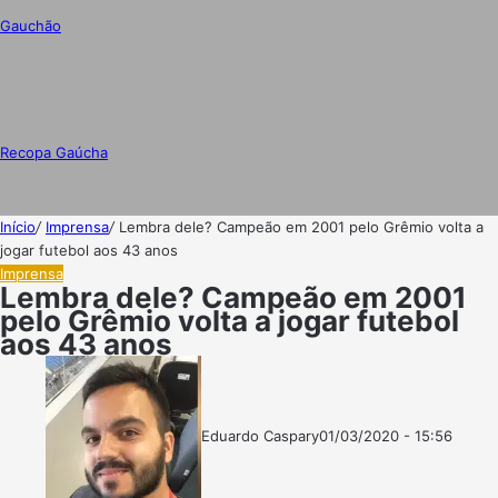
Gauchão
Recopa Gaúcha
Início
/
Imprensa
/
Lembra dele? Campeão em 2001 pelo Grêmio volta a
jogar futebol aos 43 anos
Imprensa
Lembra dele? Campeão em 2001
pelo Grêmio volta a jogar futebol
aos 43 anos
Eduardo Caspary
01/03/2020 - 15:56
Follow
Mande
on
um
X
e-
mail