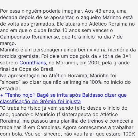
Por essa ninguém poderia imaginar. Aos 43 anos, uma
década depois de se aposentar, o zagueiro Marinho está
de volta aos gramados. Ele atuará no Atlético Roraima no
ano em que o clube fecha 10 anos sem vencer o
Campeonato Roraimense, que terá início no dia 7 de
março.
Marinho é um personagem ainda bem vivo na memória da
torcida gremista. Foi dele um dos gols da vitória de 3×1
sobre o
Corinthians
, no Morumbi, em 2001, pela grande
final da Copa do Brasil.
Na apresentação no Atlético Roraima, Marinho foi
“sincero” ao dizer que não se imagina 100% no início do
estadual.
+ “Tenho nojo”: Bagé se irrita após Baldasso dizer que
classificação do Grêmio foi injusta
“O trabalho físico já vem sendo feito desde o início do
ano, quando o Maurício (fisioterapeuta do Atlético
Roraima) me passou uma planilha de treinos e comecei a
trabalhar lá em Campinas. Agora começamos a trabalhar
com bola. Vou ser sincero, não vou falar que estarei 100%