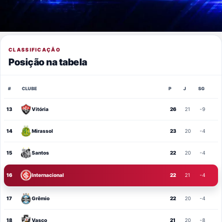
CLASSIFICAÇÃO
Posição na tabela
#
CLUBE
P
J
SG
13
Vitória
26
21
-9
14
Mirassol
23
20
-4
15
Santos
22
20
-4
16
Internacional
22
21
-4
17
Grêmio
22
20
-4
18
Vasco
21
20
-8