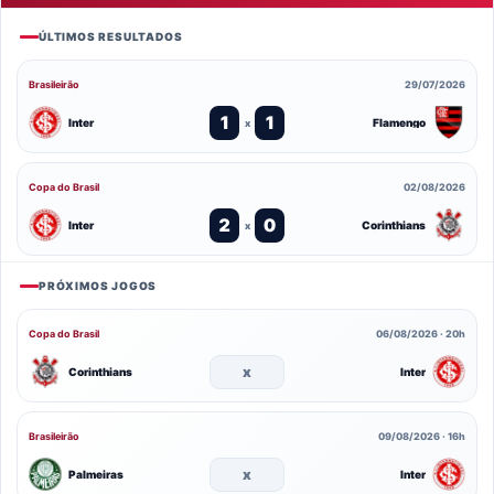
ÚLTIMOS RESULTADOS
Brasileirão
29/07/2026
1
1
Inter
Flamengo
x
Copa do Brasil
02/08/2026
2
0
Inter
Corinthians
x
PRÓXIMOS JOGOS
Copa do Brasil
06/08/2026 · 20h
x
Corinthians
Inter
Brasileirão
09/08/2026 · 16h
x
Palmeiras
Inter