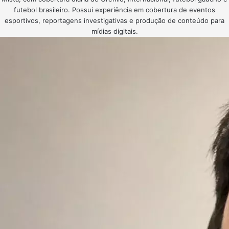
futebol brasileiro. Possui experiência em cobertura de eventos
esportivos, reportagens investigativas e produção de conteúdo para
mídias digitais.