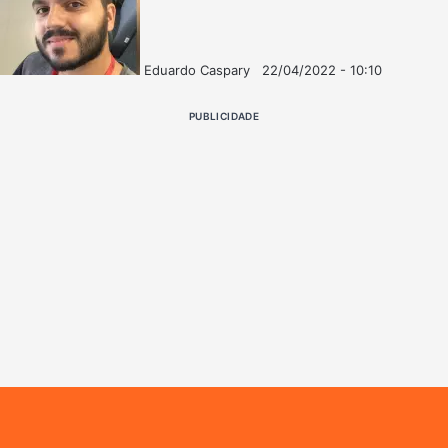
Eduardo Caspary
22/04/2022 - 10:10
Follow
Mande
on
um
PUBLICIDADE
X
e-
mail