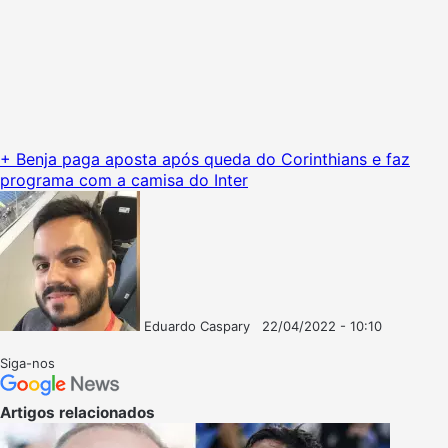
+ Benja paga aposta após queda do Corinthians e faz
programa com a camisa do Inter
Eduardo Caspary
22/04/2022 - 10:10
Follow
Mande
on
um
Siga-nos
X
e-
mail
Artigos relacionados