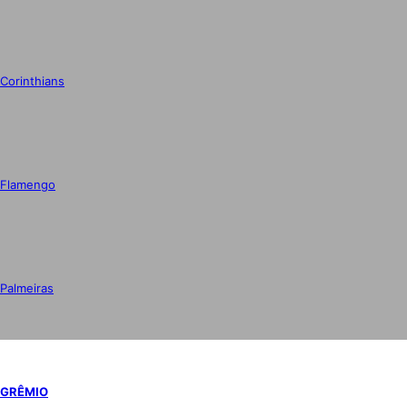
Corinthians
Flamengo
Palmeiras
GRÊMIO