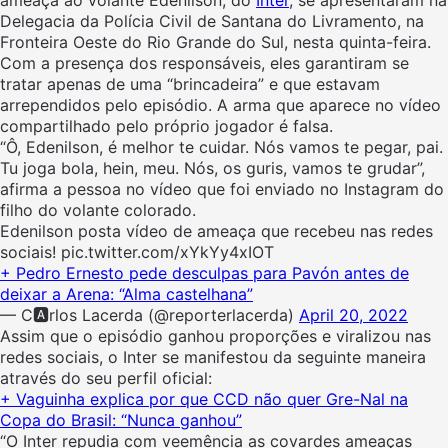
Delegacia da Polícia Civil de Santana do Livramento, na
Fronteira Oeste do Rio Grande do Sul, nesta quinta-feira.
Com a presença dos responsáveis, eles garantiram se
tratar apenas de uma “brincadeira” e que estavam
arrependidos pelo episódio. A arma que aparece no vídeo
compartilhado pelo próprio jogador é falsa.
“Ô, Edenilson, é melhor te cuidar. Nós vamos te pegar, pai.
Tu joga bola, hein, meu. Nós, os guris, vamos te grudar”,
afirma a pessoa no vídeo que foi enviado no Instagram do
filho do volante colorado.
Edenilson posta vídeo de ameaça que recebeu nas redes
sociais! pic.twitter.com/xYkYy4xIOT
+ Pedro Ernesto pede desculpas para Pavón antes de
deixar a Arena: “Alma castelhana”
— C🅰️rlos Lacerda (@reporterlacerda)
April 20, 2022
Assim que o episódio ganhou proporções e viralizou nas
redes sociais, o Inter se manifestou da seguinte maneira
através do seu perfil oficial:
+ Vaguinha explica por que CCD não quer Gre-Nal na
Copa do Brasil: “Nunca ganhou”
“O Inter repudia com veemência as covardes ameaças