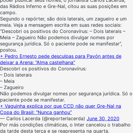
das Rádios Inferno e Gre-Nal, citou as suas posições em
campo.
Segundo o repórter, são dois laterais, um zagueiro e um
meia. Veja a mensagem escrita em suas redes sociais:
“Descobri os positivos do Coronavírus: – Dois laterais –
Meia – Zagueiro Não podemos divulgar nomes por
segurança jurídica. Só o paciente pode se manifestar”,
postou.
+ Pedro Ernesto pede desculpas para Pavón antes de
deixar a Arena: “Alma castelhana”
Descobri os positivos do Coronavírus:
– Dois laterais
– Meia
– Zagueiro
Não podemos divulgar nomes por segurança jurídica. Só o
paciente pode se manifestar.
+ Vaguinha explica por que CCD não quer Gre-Nal na
Copa do Brasil: “Nunca ganhou”
— Carlos Lacerda (@reporterlacerda)
June 30, 2020
Por más condições climáticas, o Inter cancelou o trabalho
da tarde desta terça e se reapresenta na quarta.