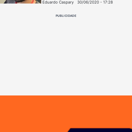
Eduardo Caspary
30/06/2020 - 17:28
Follow
Mande
on
um
PUBLICIDADE
X
e-
mail