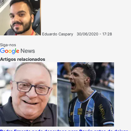
Eduardo Caspary
30/06/2020 - 17:28
Follow
Mande
on
um
Siga-nos
X
e-
mail
Artigos relacionados