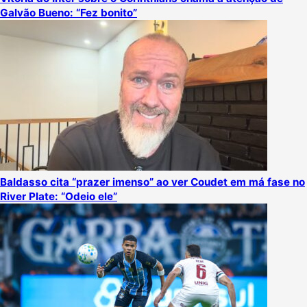
Galvão Bueno: “Fez bonito”
Baldasso cita “prazer imenso” ao ver Coudet em má fase no
River Plate: “Odeio ele”