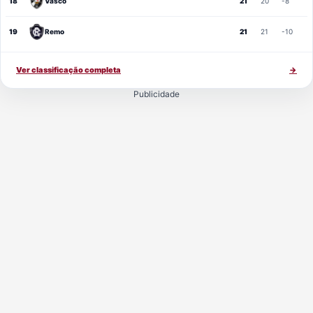
18
Vasco
21
20
-8
19
Remo
21
21
-10
Ver classificação completa
→
Publicidade