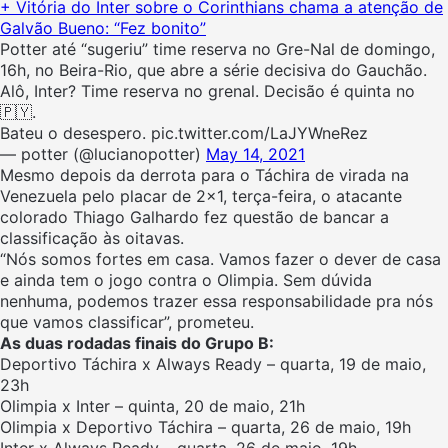
+ Vitória do Inter sobre o Corinthians chama a atenção de
Galvão Bueno: “Fez bonito”
Potter até “sugeriu” time reserva no Gre-Nal de domingo,
16h, no Beira-Rio, que abre a série decisiva do Gauchão.
Alô, Inter? Time reserva no grenal. Decisão é quinta no
🇵🇾.
Bateu o desespero. pic.twitter.com/LaJYWneRez
— potter (@lucianopotter)
May 14, 2021
Mesmo depois da derrota para o Táchira de virada na
Venezuela pelo placar de 2×1, terça-feira, o atacante
colorado Thiago Galhardo fez questão de bancar a
classificação às oitavas.
“Nós somos fortes em casa. Vamos fazer o dever de casa
e ainda tem o jogo contra o Olimpia. Sem dúvida
nenhuma, podemos trazer essa responsabilidade pra nós
que vamos classificar”, prometeu.
As duas rodadas finais do Grupo B:
Deportivo Táchira x Always Ready – quarta, 19 de maio,
23h
Olimpia x Inter – quinta, 20 de maio, 21h
Olimpia x Deportivo Táchira – quarta, 26 de maio, 19h
Inter x Always Ready – quarta, 26 de maio, 19h