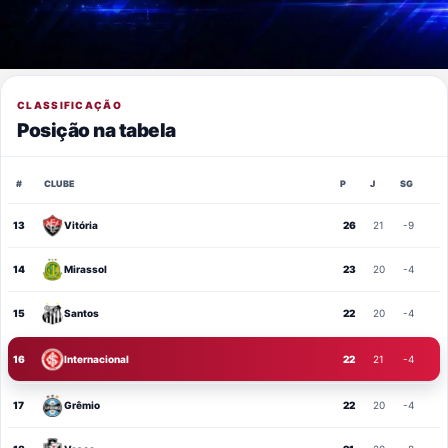
CLASSIFICAÇÃO
Posição na tabela
#
CLUBE
P
J
SG
13
Vitória
26
21
-9
14
Mirassol
23
20
-4
15
Santos
22
20
-4
16
Internacional
22
21
-4
17
Grêmio
22
20
-4