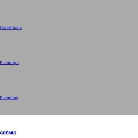
Corinthians
Flamengo
Palmeiras
GRÊMIO