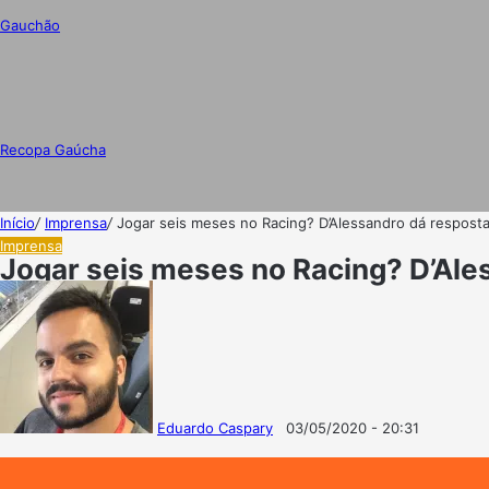
Gauchão
Recopa Gaúcha
Início
/
Imprensa
/
Jogar seis meses no Racing? D’Alessandro dá respost
Imprensa
Jogar seis meses no Racing? D’Ale
Eduardo Caspary
03/05/2020 - 20:31
Follow
Mande
on
um
X
e-