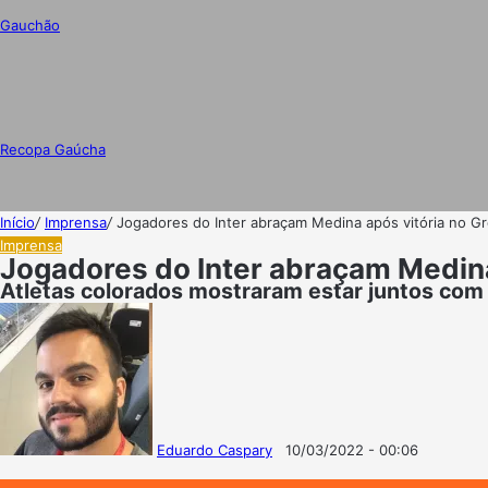
Gauchão
Recopa Gaúcha
Início
/
Imprensa
/
Jogadores do Inter abraçam Medina após vitória no Gr
Imprensa
Jogadores do Inter abraçam Medina
Atletas colorados mostraram estar juntos com
Eduardo Caspary
10/03/2022 - 00:06
Follow
Mande
on
um