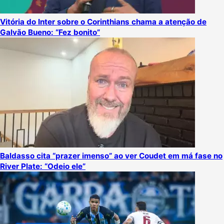
Vitória do Inter sobre o Corinthians chama a atenção de
Galvão Bueno: “Fez bonito”
Baldasso cita “prazer imenso” ao ver Coudet em má fase no
River Plate: “Odeio ele”