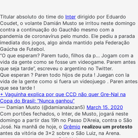
Titular absoluto do time do
Inter
dirigido por Eduardo
Coudet, o volante Damián Musto se irritou neste domingo
contra a continuação do Gauchão mesmo com a
pandemia de coronavírus pelo mundo. Ele pediu a parada
imediata dos jogos, algo ainda mantido pela Federação
Gaúcha de Futebol.
“O que esperam? Parem tudo, filhos da p… Jogam com a
vida da gente como se fosse um videogame. Parem antes
que seja tarde”, escreveu o argentino no Twitter.
Que esperan ? Paren todo hijos de puta ! Juegan con la
vida de la gente como si fuera un videojuego . Paren antes
que sea tarde !
+ Vaguinha explica por que CCD não quer Gre-Nal na
Copa do Brasil: “Nunca ganhou”
— Damian Musto (@damianalazan5)
March 15, 2020
Com portões fechados, o Inter, de Musto, jogará neste
domingo a partir das 19h no Passo D’Areia, contra o São
José. Na manhã de hoje, o
Grêmio
realizou um protesto
antes da vitória de 3×2 sobre o São Luiz, na Arena.