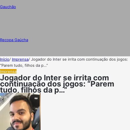
Gauchão
Recopa Gaúcha
Início
/
Imprensa
/
Jogador do Inter se irrita com continuação dos jogos:
“Parem tudo, filhos da p…”
Imprensa
Jogador do Inter se irrita com
continuação dos jogos: “Parem
tudo, filhos da p…”