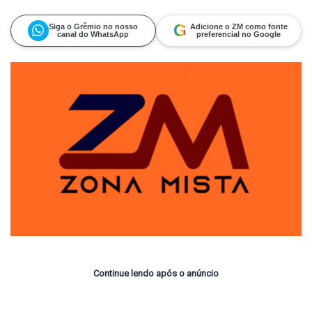
on
um
X
e-
mail
G
Siga o Grêmio no nosso
Adicione o ZM como fonte
canal do WhatsApp
preferencial no Google
Continue lendo após o anúncio