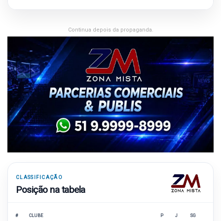
Continua depois da propaganda.
CLASSIFICAÇÃO
Posição na tabela
#
CLUBE
P
J
SG