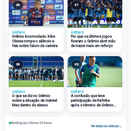
06
07
GRÊMIO
GRÊMIO
Grêmio incomodado: Kike
Por que os últimos jogos
Olivera rompe o silêncio e
fizeram o Grêmio abrir mão
fala sobre futuro da carreira
de trazer mais um reforço
08
09
GRÊMIO
GRÊMIO
O que se diz no Grêmio
A confusão que teve
sobre a situação de Gabriel
participação de Rafinha
Mec dentro do elenco
após o término de Grêmio
2×1 São Paulo
Ranking das últimas 24 horas
Ver todas as notícias
→