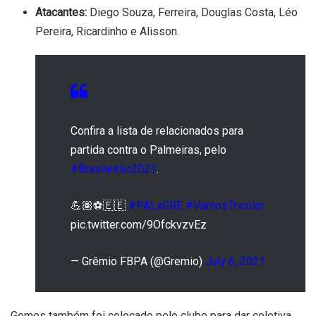
Atacantes:
Diego Souza, Ferreira, Douglas Costa, Léo
Pereira, Ricardinho e Alisson.
Confira a lista de relacionados para
partida contra o Palmeiras, pelo
#Brasileirão2021
.
💪🏽⚽🇪🇪
#PALxGRE
#VamosTricolor
pic.twitter.com/9OfckvzvEz
— Grêmio FBPA (@Gremio)
July 6, 2021
Gomes também foi colocado pelo clube para dar coletiva