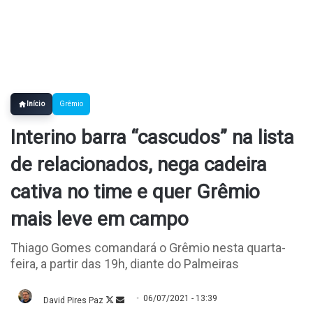
Início
Grêmio
Interino barra “cascudos” na lista
de relacionados, nega cadeira
cativa no time e quer Grêmio
mais leve em campo
Thiago Gomes comandará o Grêmio nesta quarta-
feira, a partir das 19h, diante do Palmeiras
06/07/2021 - 13:39
David Pires Paz
Follow
Mande