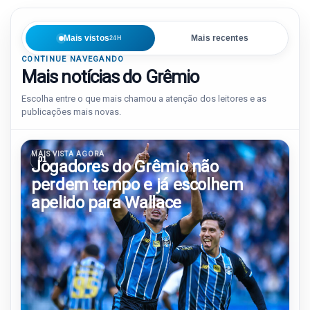
Mais vistos
Mais recentes
24H
CONTINUE NAVEGANDO
Mais notícias do Grêmio
Escolha entre o que mais chamou a atenção dos leitores e as
publicações mais novas.
MAIS VISTA AGORA
01
Jogadores do Grêmio não
perdem tempo e já escolhem
apelido para Wallace