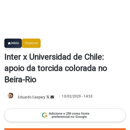
Início
Imprensa
Inter x Universidad de Chile:
apoio da torcida colorada no
Beira-Rio
13/02/2020 - 14:53
Eduardo Caspary
Follow
Mande
on
um
X
e-
mail
G
Adicione o ZM como fonte
preferencial no Google