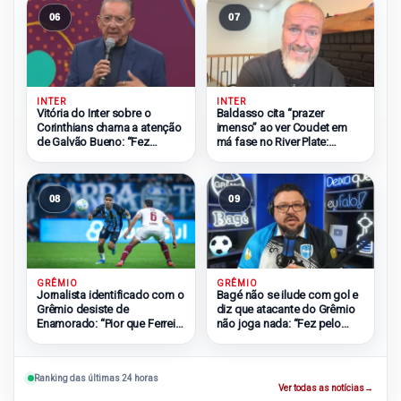
06
07
INTER
INTER
Vitória do Inter sobre o
Baldasso cita “prazer
Corinthians chama a atenção
imenso” ao ver Coudet em
de Galvão Bueno: “Fez
má fase no River Plate:
bonito”
“Odeio ele”
08
09
GRÊMIO
GRÊMIO
Bagé não se ilude com gol e
Jornalista identificado com o
diz que atacante do Grêmio
Grêmio desiste de
não joga nada: “Fez pelo
Enamorado: “Pior que Ferreira
Muralha”
e Soteldo”
Ranking das últimas 24 horas
Ver todas as notícias
→