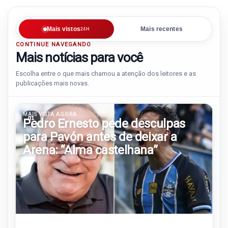
Mais vistos
Mais recentes
24H
CONTINUE NAVEGANDO
Mais notícias para você
Escolha entre o que mais chamou a atenção dos leitores e as
publicações mais novas.
MAIS VISTA AGORA
01
Pedro Ernesto pede desculpas
para Pavón antes de deixar a
Arena: “Alma castelhana”