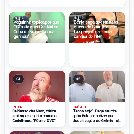
INTER
INTER
02
03
Vaguinha explica por que
Benja paga aposta após
CCD não quer Gre-Nal na
queda do Corinthians e
Copa do Brasil: “Nunca
faz programa com a
ganhou”
camisa do Inter
04
05
INTER
GRÊMIO
Baldasso cita Neto, critica
“Tenho nojo”: Bagé se irrita
arbitragem e grita contra o
após Baldasso dizer que
Corinthians: “Põe no DVD”
classificação do Grêmio foi
injusta