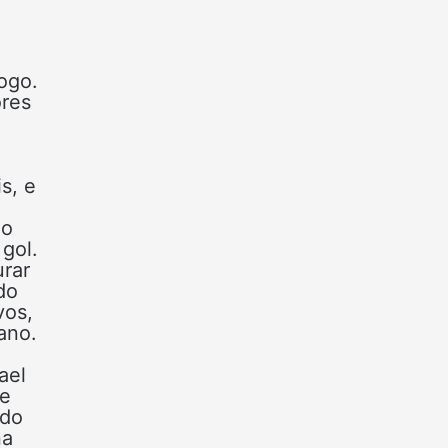
ogo.
ores
s, e
ão
gol.
rar
do
vos,
ano.
ael
pe
ndo
na