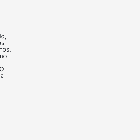
do,
ós
mos.
imo
 O
ua