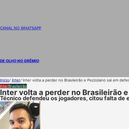
CANAL NO WHATSAPP
DE OLHO NO GRÊMIO
Início
/
Inter
/
Inter volta a perder no Brasileirão e Pezzolano sai em def
Inter
Brasileirão
Inter volta a perder no Brasileirão
Técnico defendeu os jogadores, citou falta de e