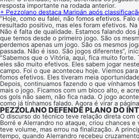
resposta importante na rodada anterior.
+ Pezzolano destaca Maripán após classificaçã
“Hoje, como eu falei, não fomos efetivos. Falo
resultado positivo, mas eles foram efetivos. N
Não é falta de qualidade. Estamos falando do
que temos desde o primeiro jogo. São os mesm
perdemos apenas um jogo. São os mesmos jog
passada. Não é isso. São jogos diferentes”, inic
“Sabemos que o Vitória, aqui, fica muito forte.
eles são muito efetivos. Eles sabem jogar nest
campo. Foi o que aconteceu hoje. Viemos para
fomos efetivos. Eles tiveram meia oportunidade
Depois, continuamos fazendo o que vínhamos 
mais o jogo. Ficamos com um bloco alto, e acr
os gols não saem, não fica nada. O jogo acont
como já tínhamos falado. Agora é virar a págin
PEZZOLANO DEFENDE PLANO DO INT
O discurso do técnico teve relação direta com
Borré e Alerrandro no ataque, criou chances e 
teve volume, mas errou na finalização. A prin
tempo, quando Alerrandro recebeu cruzamento