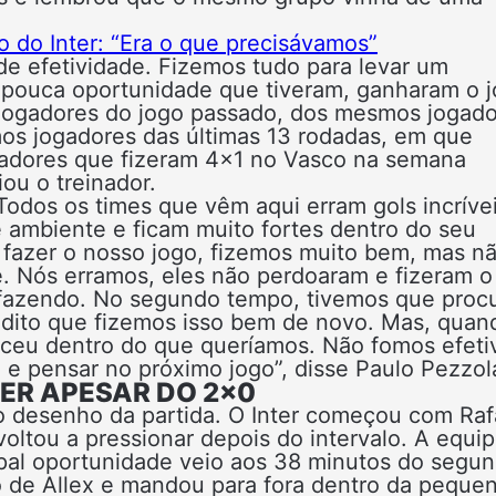
o do Inter: “Era o que precisávamos”
 de efetividade. Fizemos tudo para levar um
a pouca oportunidade que tiveram, ganharam o j
s jogadores do jogo passado, dos mesmos jogad
os jogadores das últimas 13 rodadas, em que
adores que fizeram 4×1 no Vasco na semana
iou o treinador.
 Todos os times que vêm aqui erram gols incrívei
e ambiente e ficam muito fortes dentro do seu
 fazer o nosso jogo, fizemos muito bem, mas n
. Nós erramos, eles não perdoaram e fizeram o 
fazendo. No segundo tempo, tivemos que procu
edito que fizemos isso bem de novo. Mas, quan
eceu dentro do que queríamos. Não fomos efeti
a e pensar no próximo jogo”, disse Paulo Pezzol
ER APESAR DO 2×0
 o desenho da partida. O Inter começou com Raf
voltou a pressionar depois do intervalo. A equi
cipal oportunidade veio aos 38 minutos do segu
 de Allex e mandou para fora dentro da peque