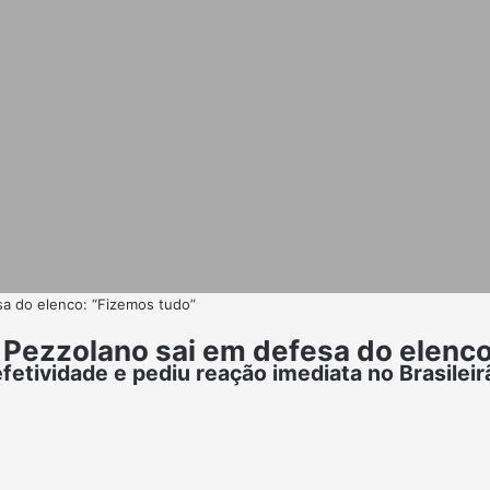
esa do elenco: “Fizemos tudo”
 e Pezzolano sai em defesa do elenc
fetividade e pediu reação imediata no Brasileir