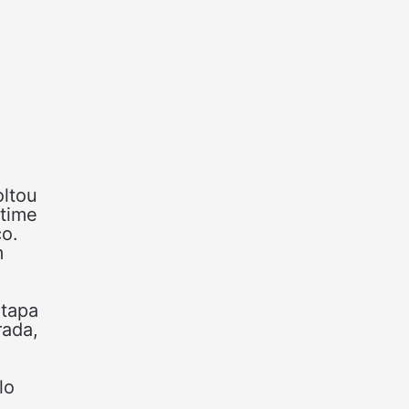
ltou
 time
co.
m
etapa
rada,
lo