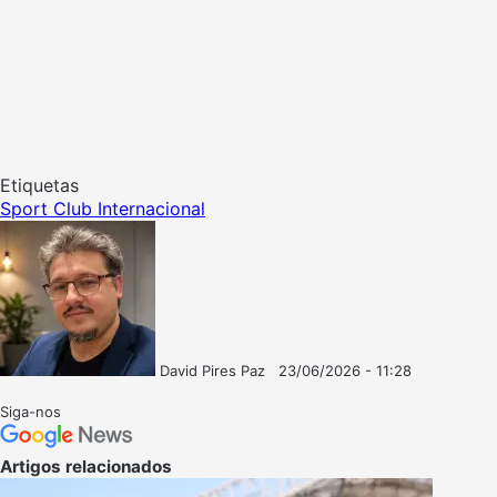
Etiquetas
Sport Club Internacional
David Pires Paz
23/06/2026 - 11:28
Follow
Mande
on
um
Siga-nos
X
e-
mail
Artigos relacionados