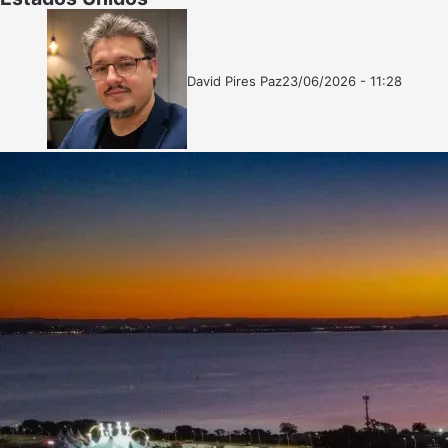
David Pires Paz
23/06/2026 - 11:28
Follow
Mande
on
um
X
e-
mail