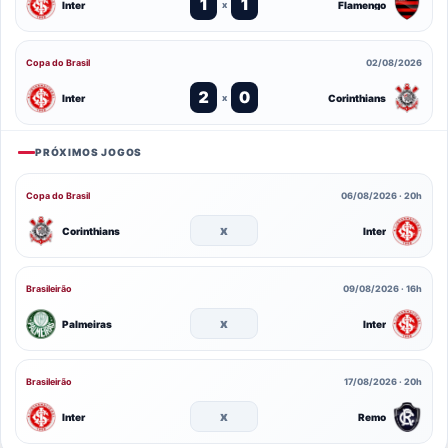
1
1
Inter
Flamengo
x
Copa do Brasil
02/08/2026
2
0
Inter
Corinthians
x
PRÓXIMOS JOGOS
Copa do Brasil
06/08/2026 · 20h
x
Corinthians
Inter
Brasileirão
09/08/2026 · 16h
x
Palmeiras
Inter
Brasileirão
17/08/2026 · 20h
x
Inter
Remo