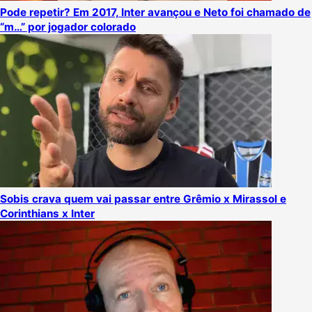
Pode repetir? Em 2017, Inter avançou e Neto foi chamado de
“m…” por jogador colorado
Sobis crava quem vai passar entre Grêmio x Mirassol e
Corinthians x Inter