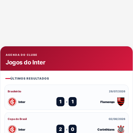
AGENDA DO CLUBE
Jogos do Inter
ÚLTIMOS RESULTADOS
Brasileirão
29/07/2026
1
1
Inter
Flamengo
x
Copa do Brasil
02/08/2026
2
0
Inter
Corinthians
x