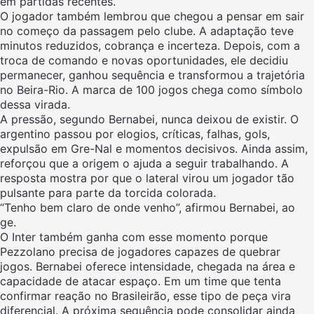
em partidas recentes.
O jogador também lembrou que chegou a pensar em sair
no começo da passagem pelo clube. A adaptação teve
minutos reduzidos, cobrança e incerteza. Depois, com a
troca de comando e novas oportunidades, ele decidiu
permanecer, ganhou sequência e transformou a trajetória
no Beira-Rio. A marca de 100 jogos chega como símbolo
dessa virada.
A pressão, segundo Bernabei, nunca deixou de existir. O
argentino passou por elogios, críticas, falhas, gols,
expulsão em Gre-Nal e momentos decisivos. Ainda assim,
reforçou que a origem o ajuda a seguir trabalhando. A
resposta mostra por que o lateral virou um jogador tão
pulsante para parte da torcida colorada.
“Tenho bem claro de onde venho”, afirmou Bernabei, ao
ge.
O Inter também ganha com esse momento porque
Pezzolano precisa de jogadores capazes de quebrar
jogos. Bernabei oferece intensidade, chegada na área e
capacidade de atacar espaço. Em um time que tenta
confirmar reação no Brasileirão, esse tipo de peça vira
diferencial. A próxima sequência pode consolidar ainda