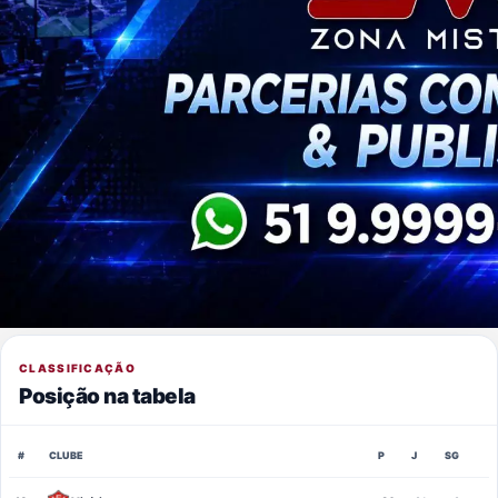
CLASSIFICAÇÃO
Posição na tabela
#
CLUBE
P
J
SG