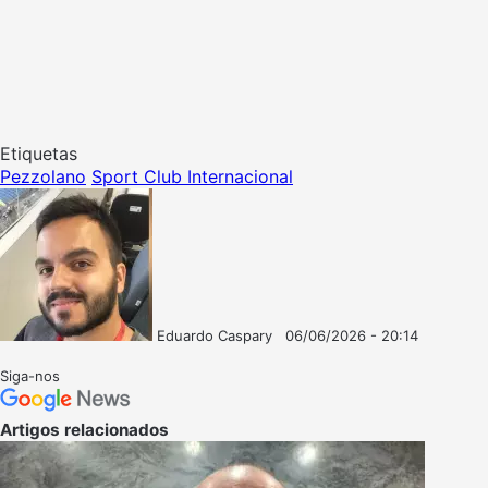
Etiquetas
Pezzolano
Sport Club Internacional
Eduardo Caspary
06/06/2026 - 20:14
Follow
Mande
on
um
Siga-nos
X
e-
mail
Artigos relacionados