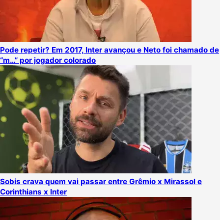
Pode repetir? Em 2017, Inter avançou e Neto foi chamado de
“m…” por jogador colorado
Sobis crava quem vai passar entre Grêmio x Mirassol e
Corinthians x Inter