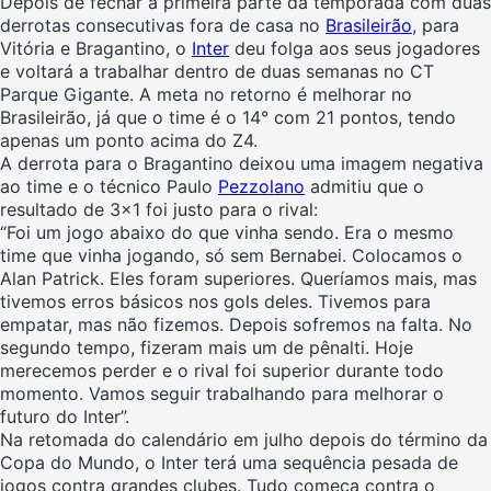
Depois de fechar a primeira parte da temporada com duas
derrotas consecutivas fora de casa no
Brasileirão
, para
Vitória e Bragantino, o
Inter
deu folga aos seus jogadores
e voltará a trabalhar dentro de duas semanas no CT
Parque Gigante. A meta no retorno é melhorar no
Brasileirão, já que o time é o 14° com 21 pontos, tendo
apenas um ponto acima do Z4.
A derrota para o Bragantino deixou uma imagem negativa
ao time e o técnico Paulo
Pezzolano
admitiu que o
resultado de 3×1 foi justo para o rival:
“Foi um jogo abaixo do que vinha sendo. Era o mesmo
time que vinha jogando, só sem Bernabei. Colocamos o
Alan Patrick. Eles foram superiores. Queríamos mais, mas
tivemos erros básicos nos gols deles. Tivemos para
empatar, mas não fizemos. Depois sofremos na falta. No
segundo tempo, fizeram mais um de pênalti. Hoje
merecemos perder e o rival foi superior durante todo
momento. Vamos seguir trabalhando para melhorar o
futuro do Inter”.
Na retomada do calendário em julho depois do término da
Copa do Mundo, o Inter terá uma sequência pesada de
jogos contra grandes clubes. Tudo começa contra o