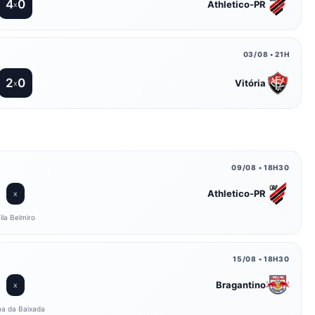
4
0
Athletico-PR
x
03/08 • 21H
2
0
Vitória
x
09/08 • 18H30
Athletico-PR
x
ila Belmiro
15/08 • 18H30
Bragantino
x
na da Baixada