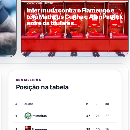
29/07/2026 · 18h42
Inter muda contra o Flamengo e
terá Matheus Cunha e Alan Patrick
entre os titulares
BRASILEIRÃO
Posição na tabela
#
CLUBE
P
J
SG
1
Palmeiras
47
21
22
2
Flamengo
39
20
19