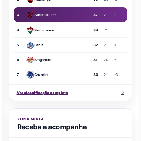
3
Athletico-PR
37
21
9
4
Fluminense
34
21
5
5
Bahia
32
21
4
6
Bragantino
31
20
6
7
Cruzeiro
30
21
-3
Ver classificação completa
→
ZONA MISTA
Receba e acompanhe