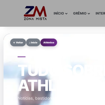
INÍCIO
GRÊMIO
INTE
← Voltar
⌂ Início
Athletico
NOTÍCIAS DO CLUBE
TUDO SOBR
ATHLETICO
EM DESTAQUE
Notícias, bastidores, mercado, jogos e a cam