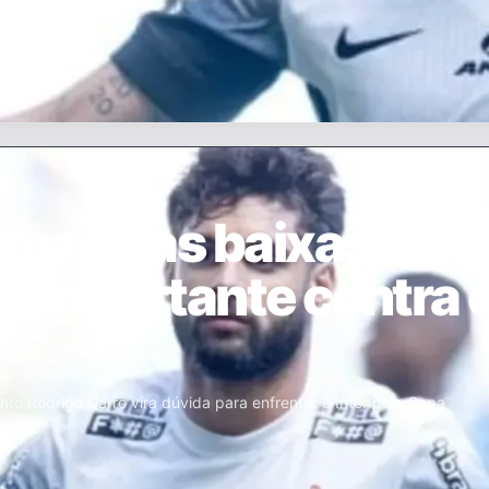
rma duas baixas e
 importante contra 
nto Rodrigo Garro vira dúvida para enfrentar o Inter pela Copa