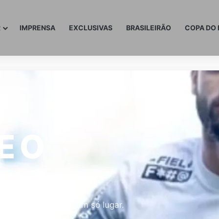
R
IMPRENSA
EXCLUSIVAS
BRASILEIRÃO
COPA DO 
E O
INTE
inhada do clube em um só lugar.