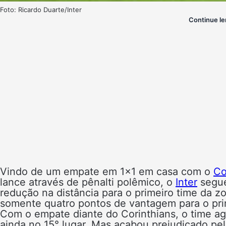
Foto: Ricardo Duarte/Inter
Continue le
Vindo de um empate em 1×1 em casa com o
Co
lance através de pênalti polêmico, o
Inter
segue
redução na distância para o primeiro time da
somente quatro pontos de vantagem para o pri
Com o empate diante do Corinthians, o time ag
ainda no 15° lugar. Mas acabou prejudicado pela