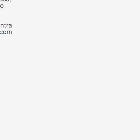
no
ntra
 com