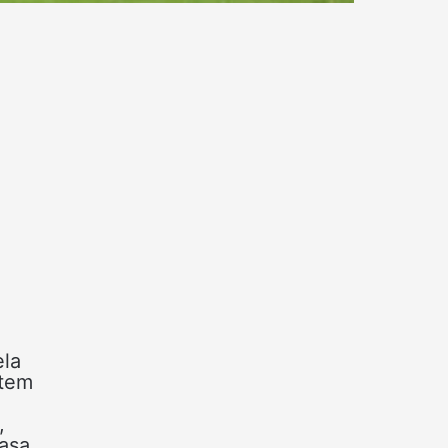
ela
 tem
,
asa,