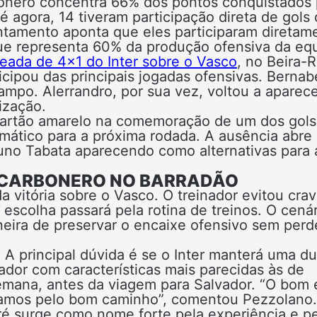
bonero concentra 66% dos pontos conquistados 
 agora, 14 tiveram participação direta de gols
ntamento aponta que eles participaram diretam
 que representa 60% da produção ofensiva da eq
eada de 4×1 do Inter sobre o Vasco
, no Beira-R
icipou das principais jogadas ofensivas. Bernab
ampo. Alerrandro, por sua vez, voltou a aparec
ização.
cartão amarelo na comemoração de um dos gols
omático para a próxima rodada. A ausência abre
runo Tabata aparecendo como alternativas para 
 CARBONERO NO BARRADÃO
a vitória sobre o Vasco. O treinador evitou crav
escolha passará pela rotina de treinos. O cenár
eira de preservar o encaixe ofensivo sem perd
 A principal dúvida é se o Inter manterá uma du
ador com características mais parecidas às de
emana, antes da viagem para Salvador. “O bom 
 vamos pelo bom caminho”, comentou Pezzolano.
rré surge como nome forte pela experiência e p