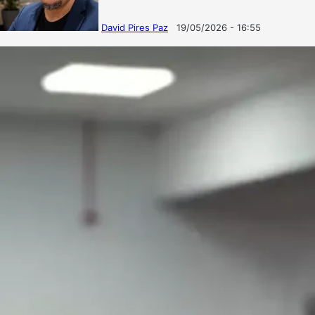
David Pires Paz
19/05/2026 - 16:55
Follow
Mande
on
um
X
e-
mail