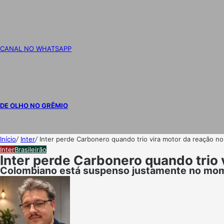
CANAL NO WHATSAPP
DE OLHO NO GRÊMIO
Início
/
Inter
/
Inter perde Carbonero quando trio vira motor da reação no 
Inter
Brasileirão
Inter perde Carbonero quando trio 
Colombiano está suspenso justamente no mom