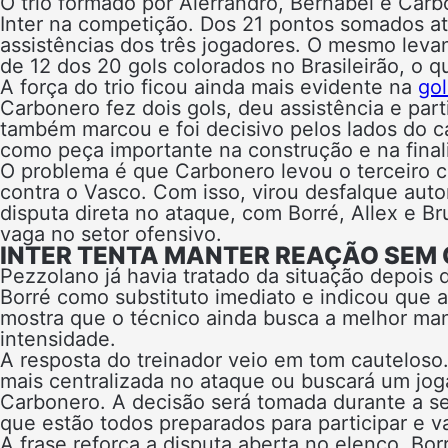
O trio formado por Alerrandro, Bernabei e Car
Inter na competição. Dos 21 pontos somados até
assistências dos três jogadores. O mesmo leva
de 12 dos 20 gols colorados no Brasileirão, o
A força do trio ficou ainda mais evidente na
gol
Carbonero fez dois gols, deu assistência e part
também marcou e foi decisivo pelos lados do c
como peça importante na construção e na final
O problema é que Carbonero levou o terceiro 
contra o Vasco. Com isso, virou desfalque aut
disputa direta no ataque, com Borré, Allex e B
vaga no setor ofensivo.
INTER TENTA MANTER REAÇÃO SEM
Pezzolano já havia tratado da situação depois d
Borré como substituto imediato e indicou que a 
mostra que o técnico ainda busca a melhor man
intensidade.
A resposta do treinador veio em tom cauteloso.
mais centralizada no ataque ou buscará um jog
Carbonero. A decisão será tomada durante a s
que estão todos preparados para participar e
A frase reforça a disputa aberta no elenco. Bo