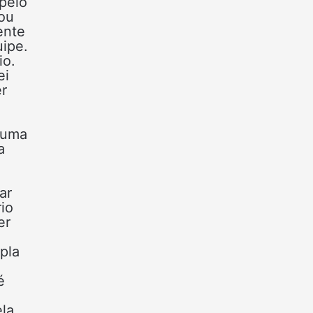
pelo
 ou
ente
uipe.
io.
ei
er
 uma
a
ar
io
er
pla
é
ela