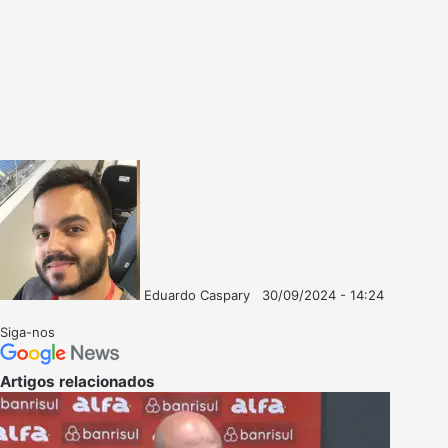
Eduardo Caspary
30/09/2024 - 14:24
Follow
Mande
on
um
Siga-nos
X
e-
mail
Artigos relacionados