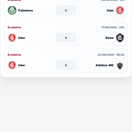
x
Palmeiras
Inter
Brasileirão
17/08/2026 · 20h
x
Inter
Remo
Brasileirão
22/08/2026 · 18h30
x
Inter
Atlético-MG