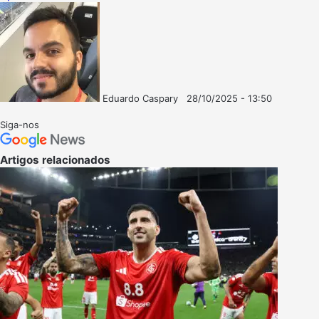
Eduardo Caspary
28/10/2025 - 13:50
Follow
Mande
on
um
Siga-nos
X
e-
mail
Artigos relacionados