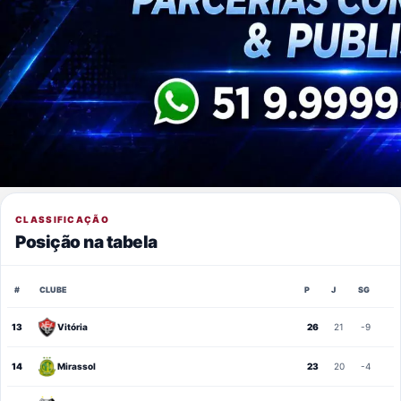
CLASSIFICAÇÃO
Posição na tabela
#
CLUBE
P
J
SG
13
Vitória
26
21
-9
14
Mirassol
23
20
-4