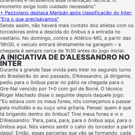
diferentes e recebemos essa orientação técnica. O
momento exige todo cuidado necessário”.
+ Pezzolano destaca Maripán após classificação do Inter:
“Era o que precisávamos”
Sendo assim, não haverá mais contato dos atletas com os
torcedores entre a descida do ônibus e a entrada no
vestiário. No domingo, contra o Atlético-MG, a partir das
18h30, o veículo entrará diretamente na garagem – a
chegada é sempre cerca de 1h30 antes do jogo iniciar.
A INICIATIVA DE D’ALESSANDRO NO
INTER
Durante a grande fase vivida pelo Inter no segundo turno
do Brasileirão do ano passado, D’Alessandro, já dirigente,
pediu para o ônibus parar no pátio na chegada para o
Gre-Nal vencido por 1×0 com gol de Borré. O técnico
Roger Machado disse o seguinte depois daquele jogo:
“Eu estava com os meus fones, nós começamos a passar
pela multidão e eu ouço uma gritaria. Pensei: quem é que
tá brigando dentro do ônibus? Tirei meus fones e vi o
D’Alessandro: ‘Para, para, para, para o ônibus aqui, para o
ônibus aqui. Nós vamos sentir o calor do torcedor a partir
daqui’. Então, essas parcerias que vão se formando, cada