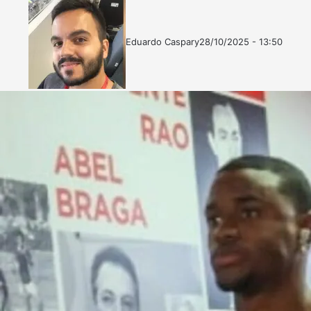
Eduardo Caspary
28/10/2025 - 13:50
Follow
Mande
on
um
X
e-
mail