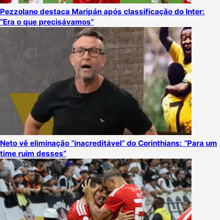
Pezzolano destaca Maripán após classificação do Inter:
“Era o que precisávamos”
Neto vê eliminação “inacreditável” do Corinthians: “Para um
time ruim desses”