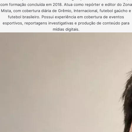
com formação concluída em 2018. Atua como repórter e editor do Zona
Mista, com cobertura diária de Grêmio, Internacional, futebol gaúcho e
futebol brasileiro. Possui experiência em cobertura de eventos
esportivos, reportagens investigativas e produção de conteúdo para
mídias digitais.