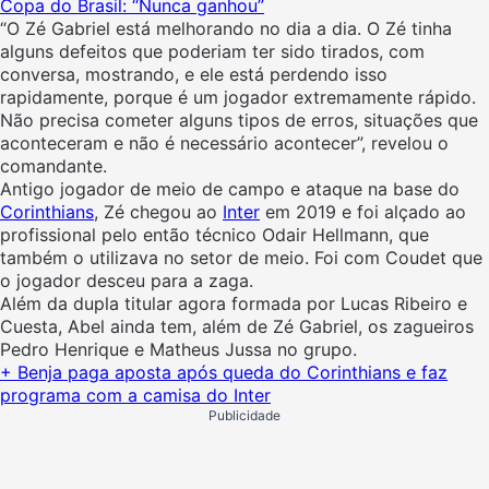
Copa do Brasil: “Nunca ganhou”
“O Zé Gabriel está melhorando no dia a dia. O Zé tinha
alguns defeitos que poderiam ter sido tirados, com
conversa, mostrando, e ele está perdendo isso
rapidamente, porque é um jogador extremamente rápido.
Não precisa cometer alguns tipos de erros, situações que
aconteceram e não é necessário acontecer”, revelou o
comandante.
Antigo jogador de meio de campo e ataque na base do
Corinthians
, Zé chegou ao
Inter
em 2019 e foi alçado ao
profissional pelo então técnico Odair Hellmann, que
também o utilizava no setor de meio. Foi com Coudet que
o jogador desceu para a zaga.
Além da dupla titular agora formada por Lucas Ribeiro e
Cuesta, Abel ainda tem, além de Zé Gabriel, os zagueiros
Pedro Henrique e Matheus Jussa no grupo.
+ Benja paga aposta após queda do Corinthians e faz
programa com a camisa do Inter
Publicidade