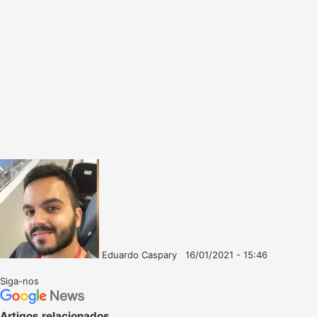
Eduardo Caspary
16/01/2021 - 15:46
Follow
Mande
on
um
Siga-nos
X
e-
mail
Artigos relacionados