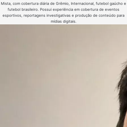
Mista, com cobertura diária de Grêmio, Internacional, futebol gaúcho e
futebol brasileiro. Possui experiência em cobertura de eventos
esportivos, reportagens investigativas e produção de conteúdo para
mídias digitais.