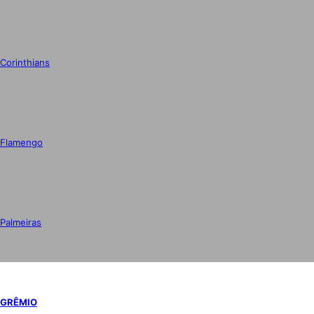
Corinthians
Flamengo
Palmeiras
GRÊMIO