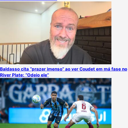
Baldasso cita “prazer imenso” ao ver Coudet em má fase no
River Plate: “Odeio ele”