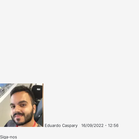
Eduardo Caspary
16/09/2022 - 12:56
Follow
Mande
on
um
Siga-nos