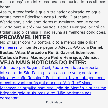
mas a direção do Inter recebeu o comunicado nas últimas
horas.
Assim, a tendência é que o treinador colorado coloque
naturalmente Edenilson nesta função. O atacante
Wanderson, ainda com dores musculares, segue como
dúvida para a próxima partida. Pedro Henrique jogará de
titular caso o camisa 11 não reúna as melhores condições.
PROVÁVEL INTER
No 2° lugar com 46 pontos, oito a menos que o líder
Palmeiras
, o Inter deve pegar o Atlético-GO com
Daniel;
Bustos, Vitão, Mercado e Renê; Gabriel, Edenilson,
Carlos de Pena, Mauricio e Pedro Henrique; Alemão.
VEJA MAIS NOTÍCIAS DO INTER:
Admirado por Rogério Ceni, Pedro Henrique desperta
interesse do São Paulo para o ano que vem; contatos
iniciam
Alemão Ronaldo? Perfil oficial faz montagem com
o centroavante após gol e brinca: “Alô, Tite!”
Mano
Menezes se orgulha com evolução de Alemão e quer time
brigando pelo título brasileiro: “Não podemos nos
contentar”
Publicidade