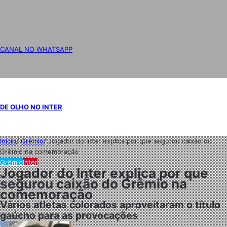
CANAL NO WHATSAPP
DE OLHO NO INTER
Início
/
Grêmio
/
Jogador do Inter explica por que segurou caixão do
Grêmio na comemoração
Grêmio
Inter
Jogador do Inter explica por que
segurou caixão do Grêmio na
comemoração
Vários atletas colorados aproveitaram o título
gaúcho para as provocações