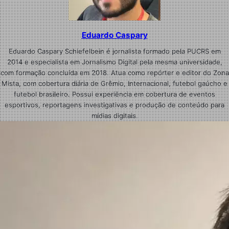
Eduardo Caspary
Eduardo Caspary Schiefelbein é jornalista formado pela PUCRS em
2014 e especialista em Jornalismo Digital pela mesma universidade,
com formação concluída em 2018. Atua como repórter e editor do Zona
Mista, com cobertura diária de Grêmio, Internacional, futebol gaúcho e
futebol brasileiro. Possui experiência em cobertura de eventos
esportivos, reportagens investigativas e produção de conteúdo para
mídias digitais.