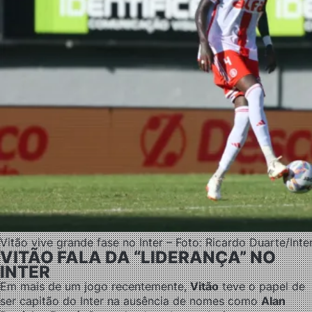
Vitão vive grande fase no Inter – Foto: Ricardo Duarte/Inte
VITÃO FALA DA “LIDERANÇA” NO
INTER
Em mais de um jogo recentemente,
Vitão
teve o papel de
ser capitão do Inter na ausência de nomes como
Alan