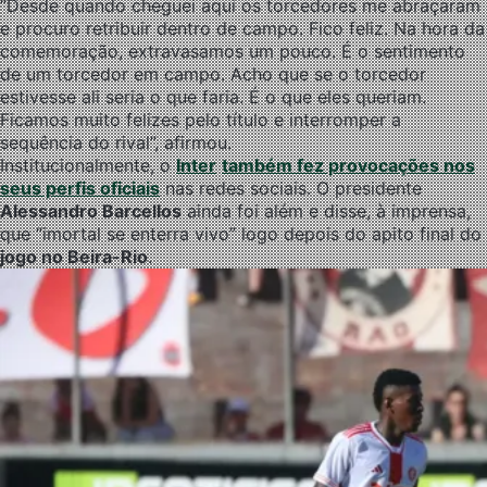
“Desde quando cheguei aqui os torcedores me abraçaram
e procuro retribuir dentro de campo. Fico feliz. Na hora da
comemoração, extravasamos um pouco. É o sentimento
de um torcedor em campo. Acho que se o torcedor
estivesse ali seria o que faria. É o que eles queriam.
Ficamos muito felizes pelo título e interromper a
sequência do rival”, afirmou.
Institucionalmente, o
Inter
também fez provocações nos
seus perfis oficiais
nas redes sociais. O presidente
Alessandro Barcellos
ainda foi além e disse, à imprensa,
que “imortal se enterra vivo” logo depois do apito final do
jogo no Beira-Rio
.