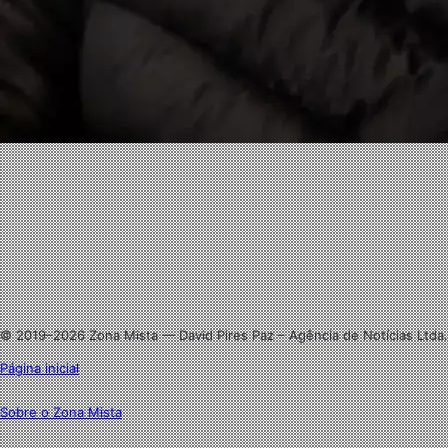
Facebook
X
Linkedin
Instagram
© 2019–2026 Zona Mista — David Pires Paz – Agência de Notícias Ltda.
Página inicial
Sobre o Zona Mista