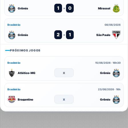
1
0
Grêmio
Mirassol
x
Brasileirão
08/08/2026
2
1
Grêmio
São Paulo
x
PRÓXIMOS JOGOS
Brasileirão
15/08/2026 · 16h30
x
Atlético-MG
Grêmio
Brasileirão
23/08/2026 · 16h
x
Bragantino
Grêmio