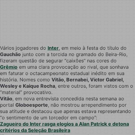
Vários jogadores do
Inter
, em meio à festa do título do
Gauchão
junto com a torcida no gramado do Beira-Rio,
fizeram questão de segurar “caixões” nas cores do
Grêmio
em uma clara provocação ao rival, que sonhava
em faturar o octacampeonato estadual inédito em sua
história. Nomes como
Vitão, Bernabei, Victor Gabriel,
Wesley e Kaique Rocha
, entre outros, foram vistos com o
“material” provocativo.
Vitão
, em nova entrevista concedida nesta semana ao
portal
Globoesporte
, não mostrou arrependimento por
sua atitude e destacou que apenas estava representando
“o sentimento de um torcedor em campo”:
Zagueiro do Inter rasga elogios a Alan Patrick e detona
critérios da Seleção Brasileira