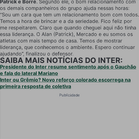
Patrick e Borré
. Segundo ele, o bom relacionamento com
os demais companheiros do grupo ajuda nessas horas:
“Sou um cara que tem um relacionamento bom com todos.
Temos a hora de brincar e a da seriedade. Fico feliz por
me respeitarem. Claro que quando cheguei aqui não tinha
essa liderança. O Alan (Patrick), Mercado e eu somos os
atletas com mais tempo de casa. Temos de mostrar
liderança, que conhecemos o ambiente. Espero continuar
ajudando”, finalizou o defensor.
SAIBA MAIS NOTÍCIAS DO INTER:
Presidente do Inter resume sentimento após o Gauchão
e fala do lateral Mariano
Inter ou Grêmio? Novo reforço colorado escorrega na
primeira resposta de coletiva
Publicidade