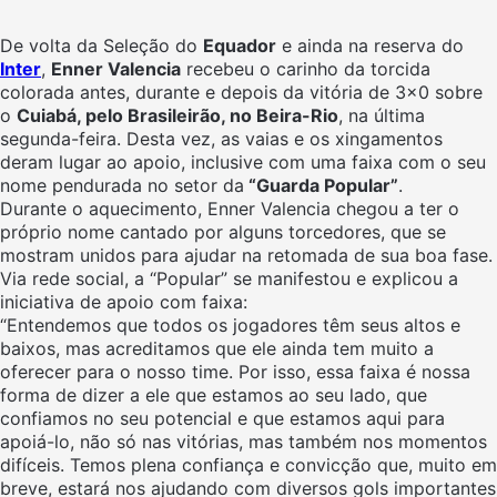
De volta da Seleção do
Equador
e ainda na reserva do
Inter
,
Enner Valencia
recebeu o carinho da torcida
colorada antes, durante e depois da vitória de 3×0 sobre
o
Cuiabá, pelo Brasileirão, no Beira-Rio
, na última
segunda-feira. Desta vez, as vaias e os xingamentos
deram lugar ao apoio, inclusive com uma faixa com o seu
nome pendurada no setor da
“Guarda Popular”
.
Durante o aquecimento, Enner Valencia chegou a ter o
próprio nome cantado por alguns torcedores, que se
mostram unidos para ajudar na retomada de sua boa fase.
Via rede social, a “Popular” se manifestou e explicou a
iniciativa de apoio com faixa:
“Entendemos que todos os jogadores têm seus altos e
baixos, mas acreditamos que ele ainda tem muito a
oferecer para o nosso time. Por isso, essa faixa é nossa
forma de dizer a ele que estamos ao seu lado, que
confiamos no seu potencial e que estamos aqui para
apoiá-lo, não só nas vitórias, mas também nos momentos
difíceis. Temos plena confiança e convicção que, muito em
breve, estará nos ajudando com diversos gols importantes