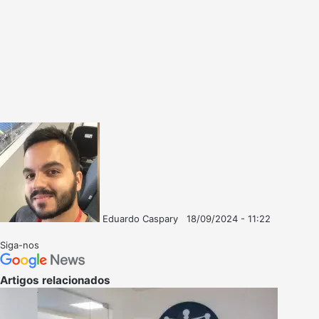
Eduardo Caspary
18/09/2024 - 11:22
Follow
Mande
on
um
Siga-nos
X
e-
mail
Artigos relacionados