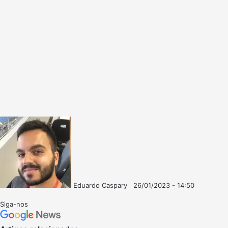
Eduardo Caspary
26/01/2023 - 14:50
Follow
Mande
on
um
Siga-nos
X
e-
mail