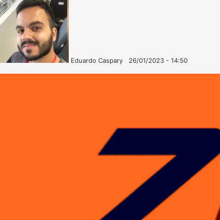
Eduardo Caspary
26/01/2023 - 14:50
Follow
Mande
on
um
X
e-
mail