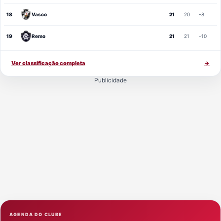
18
Vasco
21
20
-8
19
Remo
21
21
-10
Ver classificação completa
→
Publicidade
AGENDA DO CLUBE