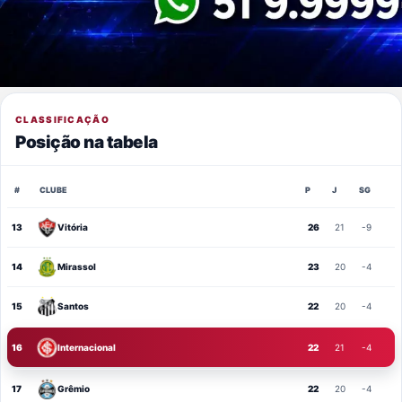
CLASSIFICAÇÃO
Posição na tabela
#
CLUBE
P
J
SG
13
Vitória
26
21
-9
14
Mirassol
23
20
-4
15
Santos
22
20
-4
16
Internacional
22
21
-4
17
Grêmio
22
20
-4