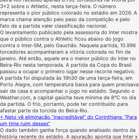
3×2 sobre o Athletic, nesta terça-feira. O número
representa o pior público colorado no estádio em 2026. A
marca chama atenção pelo peso da competição e pelo
fato de a partida valer classificação nacional.
O levantamento publicado pela assessoria do Inter mostra
que o público contra o Athletic ficou abaixo do jogo
contra o Inter-SM, pelo Gauchão. Naquela partida, 10.996
torcedores acompanharam a vitória colorada no fim de
janeiro. Até então, aquele era o menor público do Inter no
Beira-Rio nesta temporada. A partida da Copa do Brasil
passou a ocupar o primeiro lugar nesse recorte negativo.
A partida foi disputada às 19h30 de uma terça-feira, em
Porto Alegre, com temperatura baixa para quem precisava
sair de casa e acompanhar o jogo no estádio. Segundo o
Weather.com, a capital gaúcha teve mínima de 8°C no dia
da partida. O frio, portanto, pode ter contribuído para
afastar parte da torcida do Beira-Rio.
+ Neto vê eliminação “inacreditável” do Corinthians: “Para
um time ruim desses”
O dado também ganha força quando analisado dentro da
história recente do estádio. A apuração aponta que Inter x