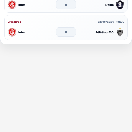
x
Inter
Remo
Brasileirão
22/08/2026 · 18h30
x
Inter
Atlético-MG