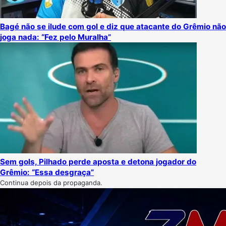
Bagé não se ilude com gol e diz que atacante do Grêmio não
joga nada: “Fez pelo Muralha”
Sem gols, Pilhado perde aposta e detona jogador do
Grêmio: “Essa desgraça”
Continua depois da propaganda.