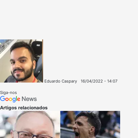
Eduardo Caspary
16/04/2022 - 14:07
Follow
Mande
on
um
Siga-nos
X
e-
mail
Artigos relacionados