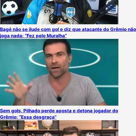
Bagé não se ilude com gol e diz que atacante do Grêmio não
joga nada: “Fez pelo Muralha”
Sem gols, Pilhado perde aposta e detona jogador do
Grêmio: “Essa desgraça”