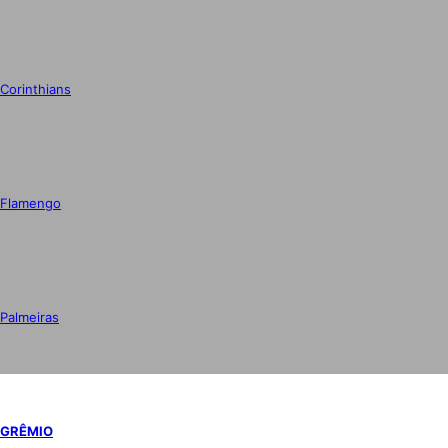
Corinthians
Flamengo
Palmeiras
GRÊMIO