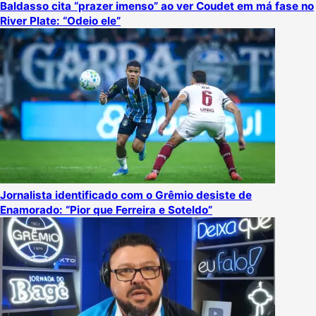
Baldasso cita “prazer imenso” ao ver Coudet em má fase no
River Plate: “Odeio ele”
Jornalista identificado com o Grêmio desiste de
Enamorado: “Pior que Ferreira e Soteldo”