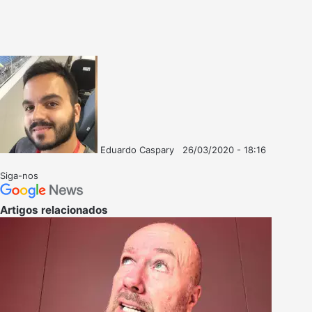
Eduardo Caspary
26/03/2020 - 18:16
Follow
Mande
on
um
Siga-nos
X
e-
mail
Artigos relacionados