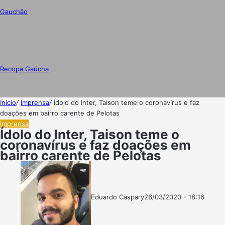
Gauchão
Recopa Gaúcha
Início
/
Imprensa
/
Ídolo do Inter, Taison teme o coronavírus e faz
doações em bairro carente de Pelotas
Imprensa
Ídolo do Inter, Taison teme o
coronavírus e faz doações em
bairro carente de Pelotas
Eduardo Caspary
26/03/2020 - 18:16
Follow
Mande
on
um
X
e-
mail