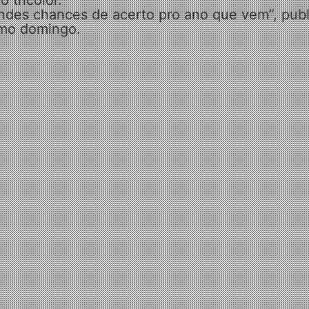
 tricolor.
andes chances de acerto pro ano que vem”, pub
imo domingo.