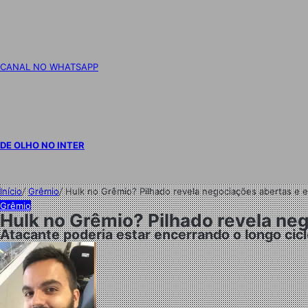
CANAL NO WHATSAPP
DE OLHO NO INTER
Início
/
Grêmio
/
Hulk no Grêmio? Pilhado revela negociações abertas e 
Grêmio
Hulk no Grêmio? Pilhado revela ne
Atacante poderia estar encerrando o longo cic