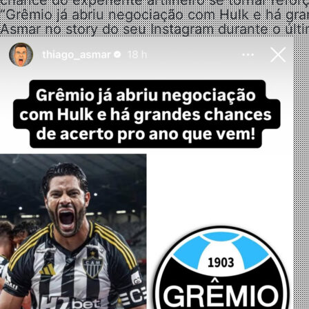
chance do experiente artilheiro se tornar reforço
“Grêmio já abriu negociação com Hulk e há gr
Asmar no story do seu Instagram durante o últ