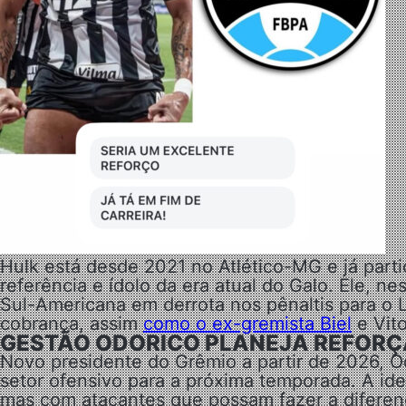
Hulk está desde 2021 no Atlético-MG e já parti
referência e ídolo da era atual do Galo. Ele, n
Sul-Americana em derrota nos pênaltis para o 
cobrança, assim
como o ex-gremista Biel
e Vit
GESTÃO ODORICO PLANEJA REFORÇ
Novo presidente do Grêmio a partir de 2026, O
setor ofensivo para a próxima temporada. A ide
mas com atacantes que possam fazer a difere