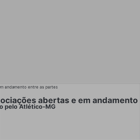
em andamento entre as partes
gociações abertas e em andamento 
lo pelo Atlético-MG