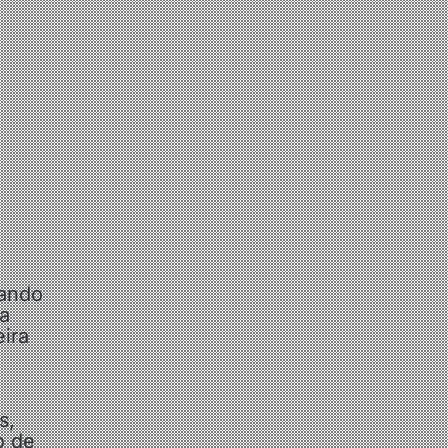
nando
da
ira
s,
o de