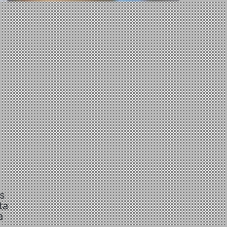
s
ta
a