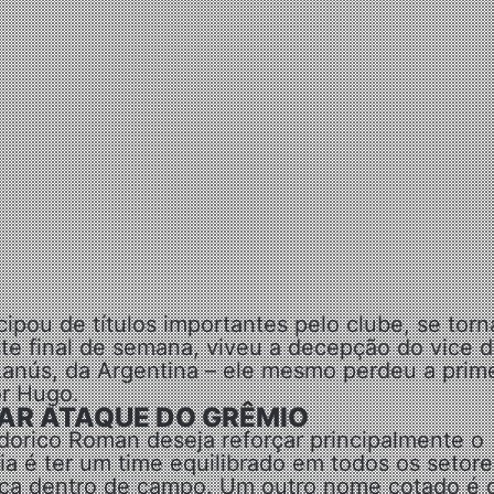
cipou de títulos importantes pelo clube, se tor
este final de semana, viveu a decepção do vice 
Lanús, da Argentina – ele mesmo perdeu a prime
or Hugo.
AR ATAQUE DO GRÊMIO
dorico Roman deseja reforçar principalmente o
ia é ter um time equilibrado em todos os setore
nça dentro de campo. Um outro nome cotado é 