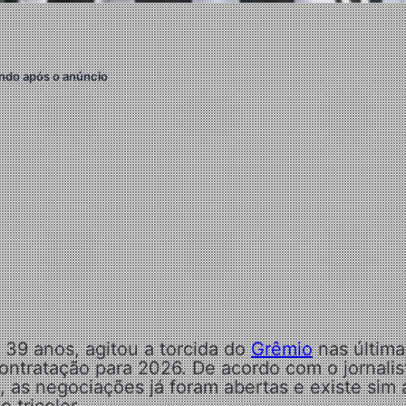
ndo após o anúncio
39 anos, agitou a torcida do
Grêmio
nas última
ontratação para 2026. De acordo com o jornalis
 as negociações já foram abertas e existe sim 