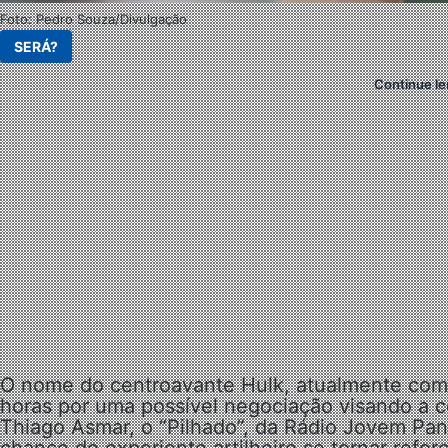
Foto: Pedro Souza/Divulgação
SERÁ?
Continue le
O nome do centroavante Hulk, atualmente com 
horas por uma possível negociação visando a c
Thiago Asmar, o “Pilhado”, da Rádio Jovem Pan,