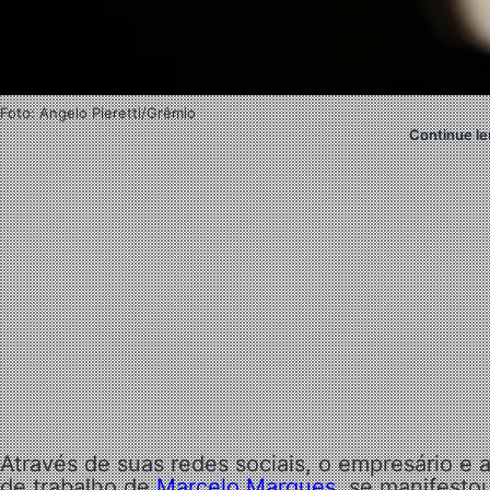
Foto: Angelo Pieretti/Grêmio
Continue le
Através de suas redes sociais, o empresário e
de trabalho de
Marcelo Marques
, se manifesto