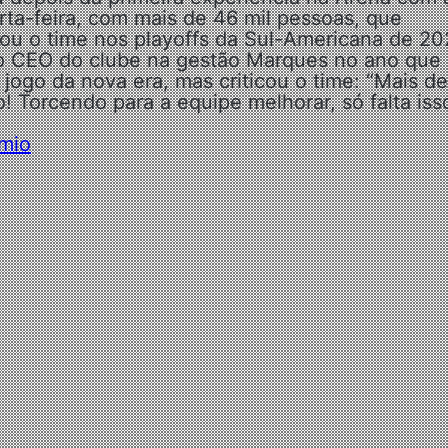
arta-feira, com mais de 46 mil pessoas, que
u o time nos playoffs da Sul-Americana de 20
vo CEO do clube na gestão Marques no ano que
 jogo da nova era, mas criticou o time: “Mais d
! Torcendo para a equipe melhorar, só falta isso
êmio