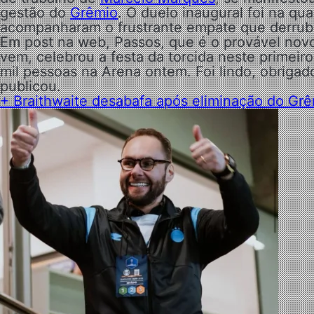
gestão do
Grêmio
. O duelo inaugural foi na qu
acompanharam o frustrante empate que derrubo
Em post na web, Passos, que é o provável no
vem, celebrou a festa da torcida neste primeiro
mil pessoas na Arena ontem. Foi lindo, obrigado
publicou.
+
Braithwaite desabafa após eliminação do Gr