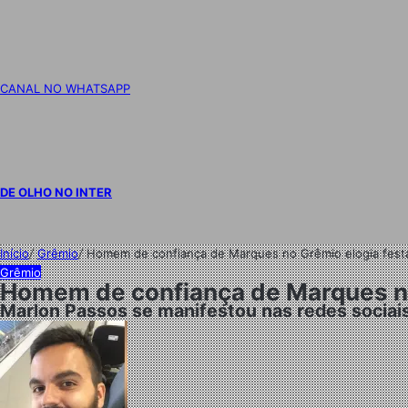
CANAL NO WHATSAPP
DE OLHO NO INTER
Início
/
Grêmio
/
Homem de confiança de Marques no Grêmio elogia festa 
Grêmio
Homem de confiança de Marques no 
Marlon Passos se manifestou nas redes sociais