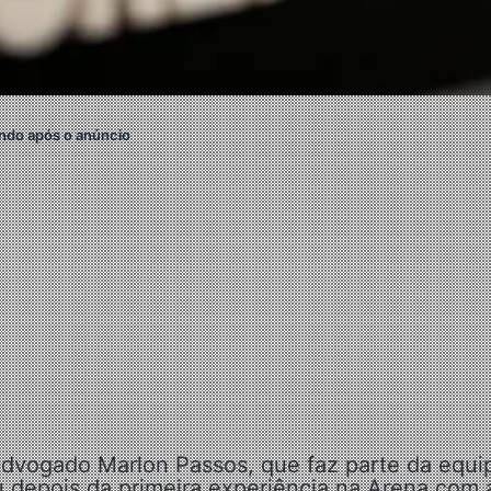
ndo após o anúncio
 advogado Marlon Passos, que faz parte da equi
u depois da primeira experiência na Arena com 