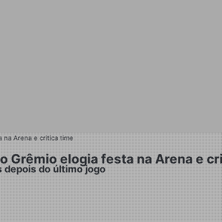
na Arena e critica time
Grêmio elogia festa na Arena e cri
 depois do último jogo