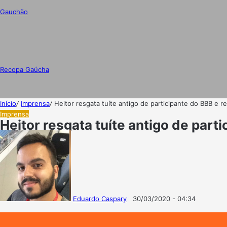
Gauchão
Recopa Gaúcha
Início
/
Imprensa
/
Heitor resgata tuíte antigo de participante do BBB e r
Imprensa
Heitor resgata tuíte antigo de part
Eduardo Caspary
30/03/2020 - 04:34
Follow
Mande
on
um
X
e-